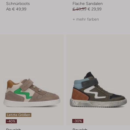
Schnürboots
Flache Sandalen
Ab
€ 49,99
€ 59,99
€ 29,99
+ mehr farben
Letzte Größen
-30%
-40%
Develab
Develab