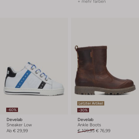
+ mehr farben
Letzter Artikel
-60%
-30%
Develab
Develab
Sneaker Low
Ankle Boots
Ab
€ 29,99
€ 109,95
€ 76,99