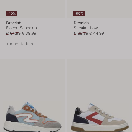
-40%
-50%
Develab
Develab
Flache Sandalen
Sneaker Low
€ 64,99
€ 38,99
€ 89,99
€ 44,99
+ mehr farben