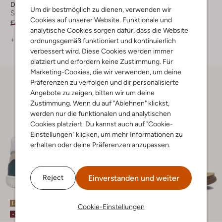
Develab
Develab
Um dir bestmöglich zu dienen, verwenden wir
Sneaker
Flache Sandalen
Cookies auf unserer Website. Funktionale und
€ 69,95
€ 55,99
€ 59,99
€ 29,99
analytische Cookies sorgen dafür, dass die Website
+ mehr farben
+ mehr farben
ordnungsgemäß funktioniert und kontinuierlich
verbessert wird. Diese Cookies werden immer
platziert und erfordern keine Zustimmung. Für
Marketing-Cookies, die wir verwenden, um deine
Präferenzen zu verfolgen und dir personalisierte
Angebote zu zeigen, bitten wir um deine
Zustimmung. Wenn du auf "Ablehnen" klickst,
werden nur die funktionalen und analytischen
Cookies platziert. Du kannst auch auf "Cookie-
Einstellungen" klicken, um mehr Informationen zu
erhalten oder deine Präferenzen anzupassen.
Einverstanden und weiter
Reject
Letzte Größen
Letzte Größen
Cookie-Einstellungen
-30%
-50%