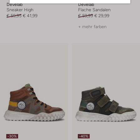
Develab
Develab
Sneaker High
Flache Sandalen
€ 59,95
€ 41,99
€ 59,99
€ 29,99
+ mehr farben
-30%
-40%