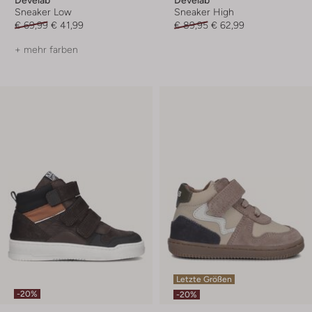
Sneaker Low
Sneaker High
€ 69,99
€ 41,99
€ 89,95
€ 62,99
+ mehr farben
Letzte Größen
-20%
-20%