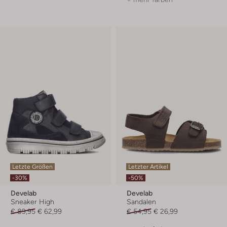
Letzte Größen
Letzter Artikel
-30%
-50%
Develab
Develab
Sneaker High
Sandalen
€ 89,95
€ 62,99
€ 54,95
€ 26,99