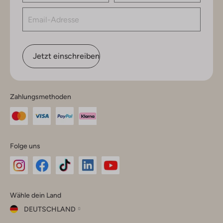
Jetzt einschreiben
Zahlungsmethoden
Folge uns
Omoda
Omoda
Omoda
Omoda
Omoda
Wähle dein Land
Instagram
Facebook
TikTok
LinkedIn
YouTube
DEUTSCHLAND
Wähle