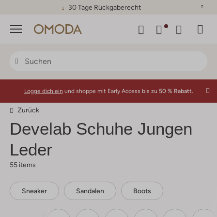
30 Tage Rückgaberecht
Menü
Logge dich ein
und shoppe mit Early Access bis zu
50 % Rabatt.
Zurück
Develab
Schuhe Jungen
Leder
55 items
Sneaker
Sandalen
Boots