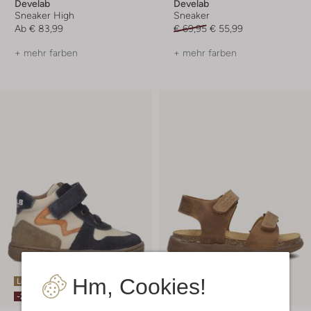
Develab
Develab
Sneaker High
Sneaker
Ab
€ 83,99
€ 69,95
€ 55,99
+ mehr farben
+ mehr farben
Hm, Cookies!
Letzte Größen
Letzter Artikel
-20%
-50%