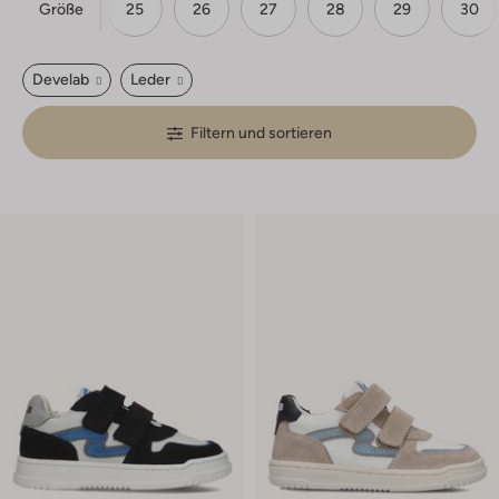
Größe
23
24
25
26
27
28
29
30
Develab
Leder
Filtern und sortieren