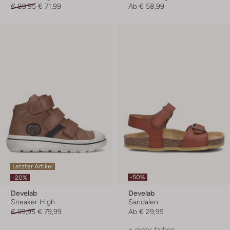
€ 89,95
€ 71,99
Ab
€ 58,99
Letzter Artikel
-50%
-20%
Develab
Develab
Sneaker High
Sandalen
€ 99,95
€ 79,99
Ab
€ 29,99
+ mehr farben