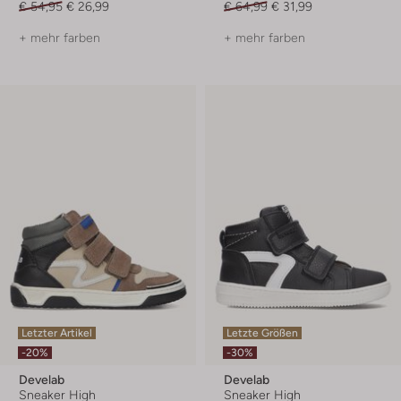
€ 54,95
€ 26,99
€ 64,99
€ 31,99
+ mehr farben
+ mehr farben
Letzter Artikel
Letzte Größen
-20%
-30%
Develab
Develab
Sneaker High
Sneaker High