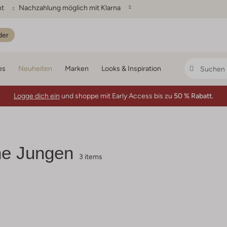
ht
Nachzahlung möglich mit Klarna
der
es
Neuheiten
Marken
Looks & Inspiration
Logge dich ein
und shoppe mit Early Access bis zu
50 % Rabatt.
e Jungen
3 items