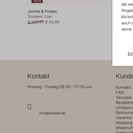
-40%
-50%
die wi
Angeb
Jochie & Freaks
Jochie &
Sneaker Low
Sneaker
klicks
€ 109,95
€ 65,99
€ 59,95
auch a
deine
Ei
Kontakt
Kunde
Montag - Freitag 09:00 - 17:00 uur
Kontakt
FAQ
Versand
Bezahlm
Umtausc
Retourni
info@omoda.de
Garantie
Kleidung
Widerruf
Datensc