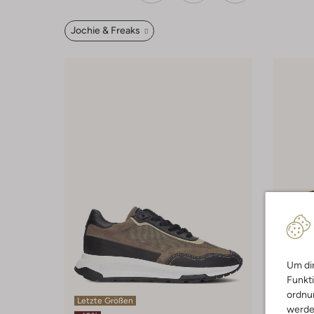
Jochie & Freaks
Um dir
Funkti
ordnun
Letzte Größen
Letzter
werde