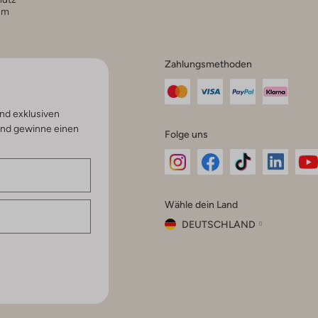
um
Zahlungsmethoden
nd exklusiven
und gewinne einen
Folge uns
Omoda
Omoda
Omoda
Omoda
Om
Wähle dein Land
Instagram
Facebook
TikTok
LinkedI
Yo
DEUTSCHLAND
Wähle
dein
Schließ
Land
Nederland
België
(Nederlands)