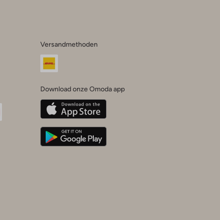
Versandmethoden
Download onze Omoda app
oda
n
uTube