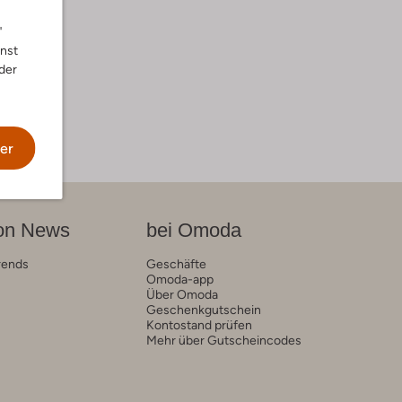
"
nnst
der
er
on News
bei Omoda
rends
Geschäfte
Omoda-app
Über Omoda
Geschenkgutschein
Kontostand prüfen
Mehr über Gutscheincodes