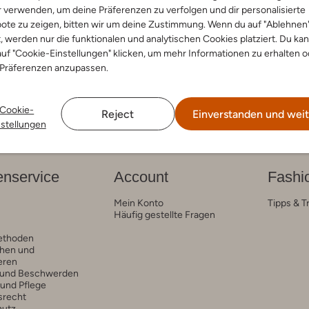
-50%
r verwenden, um deine Präferenzen zu verfolgen und dir personalisierte
ote zu zeigen, bitten wir um deine Zustimmung. Wenn du auf "Ablehnen
 Freaks
Jochie & Freaks
Sneaker Low
t, werden nur die funktionalen und analytischen Cookies platziert. Du ka
€ 29,95
€ 99,95
€ 49,95
uf "Cookie-Einstellungen" klicken, um mehr Informationen zu erhalten o
 Präferenzen anzupassen.
Cookie-
Reject
Einverstanden und weit
nstellungen
nservice
Account
Fashi
Mein Konto
Tipps & T
Häufig gestellte Fragen
ethoden
hen und
eren
 und Beschwerden
 und Pflege
srecht
hutz