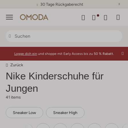
30 Tage Rückgaberecht
Menü
Logge dich ein
und shoppe mit Early Access bis zu
50 % Rabatt.
Zurück
Nike Kinderschuhe für
Jungen
41 items
Sneaker Low
Sneaker High