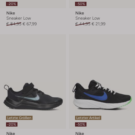
-20%
-50%
Nike
Nike
Sneaker Low
Sneaker Low
€ 84,95
€ 67,99
€ 44,95
€ 21,99
Letzte Größen
Letzter Artikel
-20%
-50%
Nike
Nike