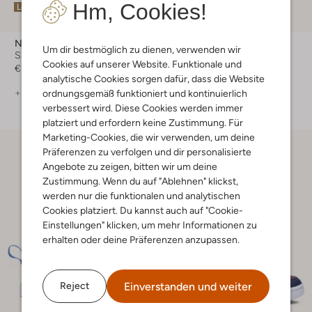
Hm, Cookies!
Letzte Größen
-50%
Nike
Nike
Um dir bestmöglich zu dienen, verwenden wir
Sneaker Low
Sneaker Low
Cookies auf unserer Website. Funktionale und
€ 64,95
€ 54,95
€ 26,99
analytische Cookies sorgen dafür, dass die Website
+ mehr farben
ordnungsgemäß funktioniert und kontinuierlich
verbessert wird. Diese Cookies werden immer
platziert und erfordern keine Zustimmung. Für
Marketing-Cookies, die wir verwenden, um deine
Präferenzen zu verfolgen und dir personalisierte
Angebote zu zeigen, bitten wir um deine
Zustimmung. Wenn du auf "Ablehnen" klickst,
werden nur die funktionalen und analytischen
Cookies platziert. Du kannst auch auf "Cookie-
Einstellungen" klicken, um mehr Informationen zu
erhalten oder deine Präferenzen anzupassen.
Einverstanden und weiter
Reject