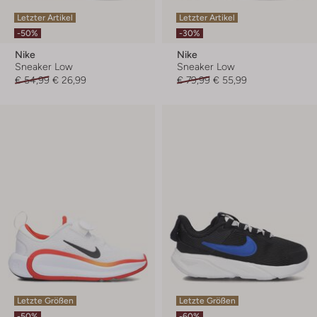
Letzter Artikel
Letzter Artikel
-50%
-30%
Nike
Nike
Sneaker Low
Sneaker Low
€ 54,99
€ 26,99
€ 79,99
€ 55,99
Letzte Größen
Letzte Größen
-50%
-60%