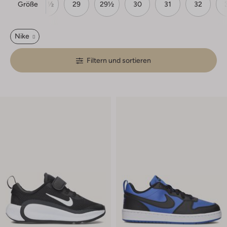
Größe
28
28½
29
29½
30
31
32
Nike
Filtern und sortieren