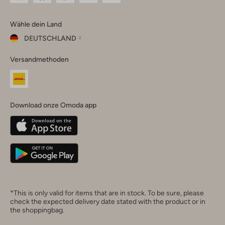
Omoda
Omoda
Omoda
Omoda
Omoda
Wähle dein Land
Instagram
Facebook
TikTok
LinkedIn
YouTube
DEUTSCHLAND
Wähle
Versandmethoden
dein
Schließ
Land
Nederland
België
(Nederlands)
Download onze Omoda app
Belgique
(Français)
Deutschland
*This is only valid for items that are in stock. To be sure, please
check the expected delivery date stated with the product or in
the shoppingbag.