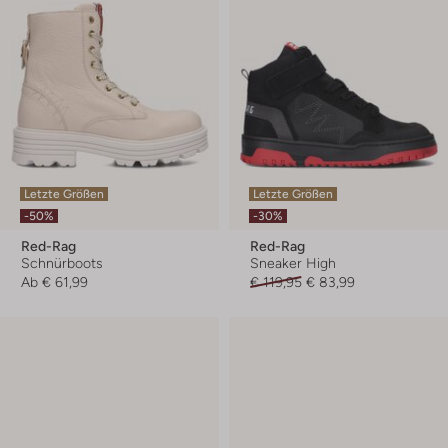
Letzte Größen
Letzte Größen
-50%
-30%
Red-Rag
Red-Rag
Schnürboots
Sneaker High
Ab
€ 61,99
€ 119,95
€ 83,99