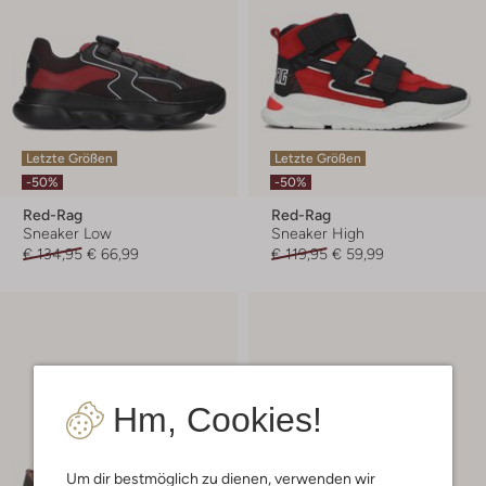
Letzte Größen
Letzte Größen
-50%
-50%
Red-Rag
Red-Rag
Sneaker Low
Sneaker High
€ 134,95
€ 66,99
€ 119,95
€ 59,99
Hm, Cookies!
Um dir bestmöglich zu dienen, verwenden wir