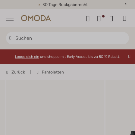
30 Tage Rückgaberecht
Menü
Logge dich ein
und shoppe mit Early Access bis zu
50 % Rabatt.
Zurück
Pantoletten