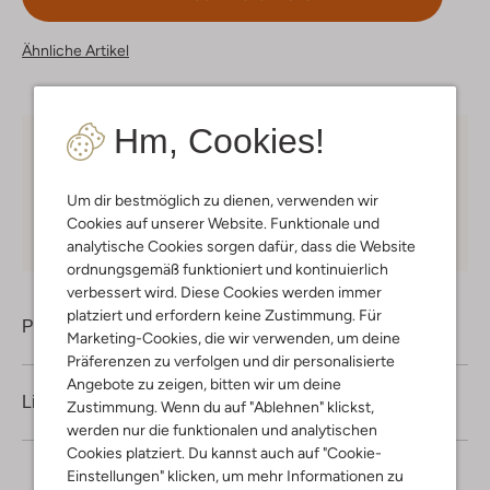
Ähnliche Artikel
Hm, Cookies!
Kostenloser Versand
ab € 75 für Club-Omoda
Mitglieder in Deutschland
Um dir bestmöglich zu dienen, verwenden wir
Kauf auf Rechnung
30 Tagen
Rückgaberecht
Cookies auf unserer Website. Funktionale und
analytische Cookies sorgen dafür, dass die Website
ordnungsgemäß funktioniert und kontinuierlich
verbessert wird. Diese Cookies werden immer
platziert und erfordern keine Zustimmung. Für
Produktinformation
Marketing-Cookies, die wir verwenden, um deine
Präferenzen zu verfolgen und dir personalisierte
Angebote zu zeigen, bitten wir um deine
Lieferung & Rückgabe
Zustimmung. Wenn du auf "Ablehnen" klickst,
werden nur die funktionalen und analytischen
Cookies platziert. Du kannst auch auf "Cookie-
Einstellungen" klicken, um mehr Informationen zu