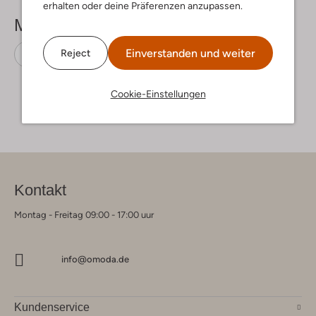
erhalten oder deine Präferenzen anzupassen.
Mehr sehen
Einverstanden und weiter
Reject
Zehentrenner
Reef
Wildleder-Optik
Cookie-Einstellungen
Kontakt
Montag - Freitag 09:00 - 17:00 uur
info@omoda.de
Kundenservice