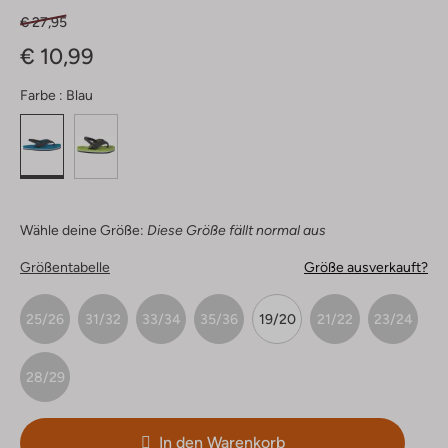
€ 27,95
€ 10,99
Farbe :
Blau
Wähle deine Größe:
Diese Größe fällt normal aus
Größentabelle
Größe ausverkauft?
25/26
31/32
33/34
35/36
19/20
21/22
23/24
28/29
In den Warenkorb