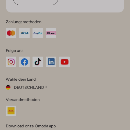
Zahlungsmethoden
Folge uns
Omoda
Omoda
Omoda
Omoda
Omoda
Wähle dein Land
Instagram
Facebook
TikTok
LinkedIn
YouTube
DEUTSCHLAND
Wähle
Versandmethoden
dein
Schließ
Land
Nederland
België
(Nederlands)
Download onze Omoda app