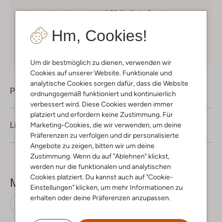
Kostenloser Versand
ab € 75 für Club-Omoda
Mitglieder in Deutschland
Hm, Cookies!
Kauf auf Rechnung
30 Tagen
Rückgaberecht
Um dir bestmöglich zu dienen, verwenden wir
Cookies auf unserer Website. Funktionale und
analytische Cookies sorgen dafür, dass die Website
Produktinformation
ordnungsgemäß funktioniert und kontinuierlich
verbessert wird. Diese Cookies werden immer
platziert und erfordern keine Zustimmung. Für
Marketing-Cookies, die wir verwenden, um deine
Lieferung & Rückgabe
Präferenzen zu verfolgen und dir personalisierte
Angebote zu zeigen, bitten wir um deine
Zustimmung. Wenn du auf "Ablehnen" klickst,
werden nur die funktionalen und analytischen
Cookies platziert. Du kannst auch auf "Cookie-
Mehr sehen
Einstellungen" klicken, um mehr Informationen zu
erhalten oder deine Präferenzen anzupassen.
T-Shirts
The New
Baumwolle