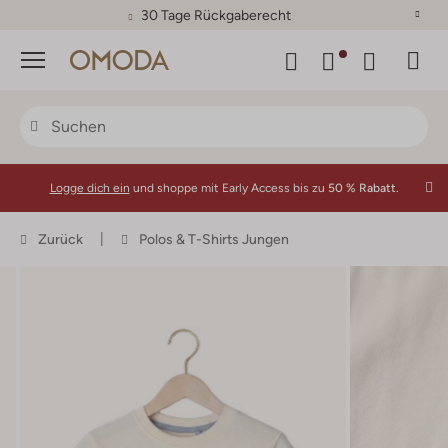
30 Tage Rückgaberecht
Menü
Logge dich ein
und shoppe mit Early Access bis zu
50 % Rabatt.
Zurück
Polos & T-Shirts Jungen