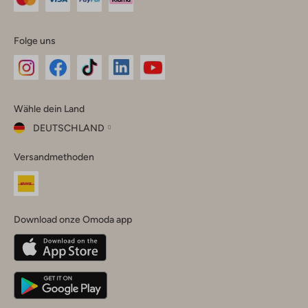
Folge uns
Omoda
Omoda
Omoda
Omoda
Omoda
Wähle dein Land
Instagram
Facebook
TikTok
LinkedIn
YouTube
DEUTSCHLAND
Wähle
Versandmethoden
dein
Schließ
Land
Nederland
België
(Nederlands)
Download onze Omoda app
Belgique
(Français)
Deutschland