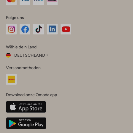
Folge uns
Omoda
Omoda
Omoda
Omoda
Omoda
Wähle dein Land
Instagram
Facebook
TikTok
LinkedIn
YouTube
DEUTSCHLAND
Wähle
Versandmethoden
dein
Schließ
Land
Nederland
België
(Nederlands)
Download onze Omoda app
Belgique
(Français)
Deutschland