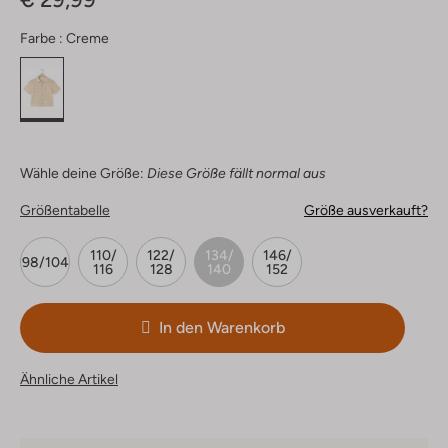
Farbe :
Creme
Wähle deine Größe:
Diese Größe fällt normal aus
Größentabelle
Größe ausverkauft?
110/
122/
134/
146/
98/104
116
128
140
152
In den Warenkorb
Ähnliche Artikel