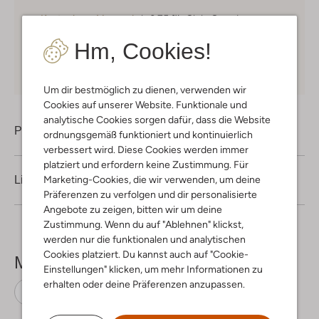
Kostenloser Versand
ab € 75 für Club-Omoda
Mitglieder in Deutschland
Hm, Cookies!
Kauf auf Rechnung
30 Tagen
Rückgaberecht
Um dir bestmöglich zu dienen, verwenden wir
Cookies auf unserer Website. Funktionale und
analytische Cookies sorgen dafür, dass die Website
Produktinformation
ordnungsgemäß funktioniert und kontinuierlich
verbessert wird. Diese Cookies werden immer
platziert und erfordern keine Zustimmung. Für
Marketing-Cookies, die wir verwenden, um deine
Lieferung & Rückgabe
Präferenzen zu verfolgen und dir personalisierte
Angebote zu zeigen, bitten wir um deine
Zustimmung. Wenn du auf "Ablehnen" klickst,
werden nur die funktionalen und analytischen
Cookies platziert. Du kannst auch auf "Cookie-
Mehr sehen
Einstellungen" klicken, um mehr Informationen zu
erhalten oder deine Präferenzen anzupassen.
Polo-Shirts
The New
Baumwolle