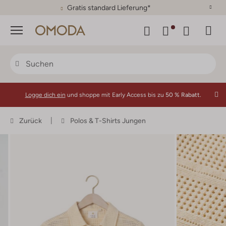
30 Tage Rückgaberecht
Menü
Logge dich ein
und shoppe mit Early Access bis zu
50 % Rabatt.
Zurück
Polos & T-Shirts Jungen