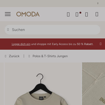
30 Tage Rückgaberecht
Menü
Logge dich ein
und shoppe mit Early Access bis zu
50 % Rabatt.
Zurück
Polos & T-Shirts Jungen