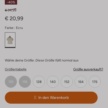
-40%
€ 34,99
€ 20,99
Farbe :
Ecru
Wähle deine Größe:
Diese Größe fällt normal aus
Größentabelle
Größe ausverkauft?
110
116
128
140
152
164
176
In den Warenkorb