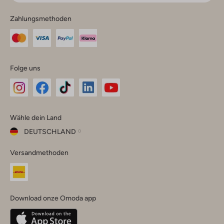
Zahlungsmethoden
Folge uns
Omoda
Omoda
Omoda
Omoda
Omoda
Wähle dein Land
Instagram
Facebook
TikTok
LinkedIn
YouTube
DEUTSCHLAND
Wähle
Versandmethoden
dein
Schließ
Land
Nederland
België
(Nederlands)
Download onze Omoda app
Belgique
(Français)
Deutschland