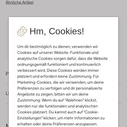
Ähnliche Artikel
Hm, Cookies!
Kostenloser Versand
ab € 75 für Club-Omoda
Mitglieder in Deutschland
Kauf auf Rechnung
30 Tagen
Rückgaberecht
Um dir bestmöglich zu dienen, verwenden wir
Cookies auf unserer Website. Funktionale und
analytische Cookies sorgen dafür, dass die Website
ordnungsgemäß funktioniert und kontinuierlich
verbessert wird. Diese Cookies werden immer
Produktinformation
platziert und erfordern keine Zustimmung. Für
Marketing-Cookies, die wir verwenden, um deine
Präferenzen zu verfolgen und dir personalisierte
Lieferung & Rückgabe
Angebote zu zeigen, bitten wir um deine
Zustimmung. Wenn du auf "Ablehnen" klickst,
werden nur die funktionalen und analytischen
Cookies platziert. Du kannst auch auf "Cookie-
Einstellungen" klicken, um mehr Informationen zu
erhalten oder deine Präferenzen anzupassen.
Mehr sehen