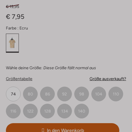
€ 19,95
€ 7,95
Farbe :
Ecru
Wähle deine Größe:
Diese Größe fällt normal aus
Größentabelle
Größe ausverkauft?
74
80
86
92
98
104
110
116
122
128
134
140
In den Warenkorb