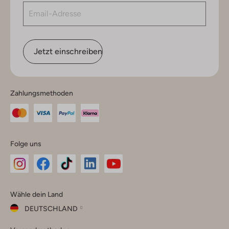
Jetzt einschreiben
Zahlungsmethoden
Folge uns
Omoda
Omoda
Omoda
Omoda
Omoda
Wähle dein Land
Instagram
Facebook
TikTok
LinkedIn
YouTube
DEUTSCHLAND
Wähle