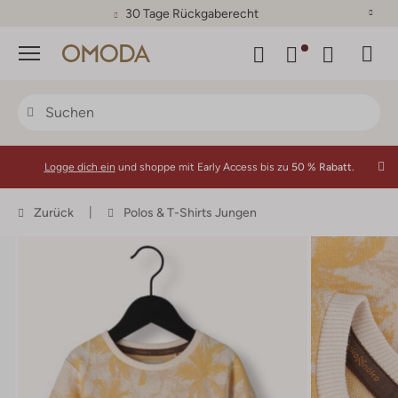
30 Tage Rückgaberecht
Menü
Logge dich ein
und shoppe mit Early Access bis zu
50 % Rabatt.
Zurück
Polos & T-Shirts Jungen