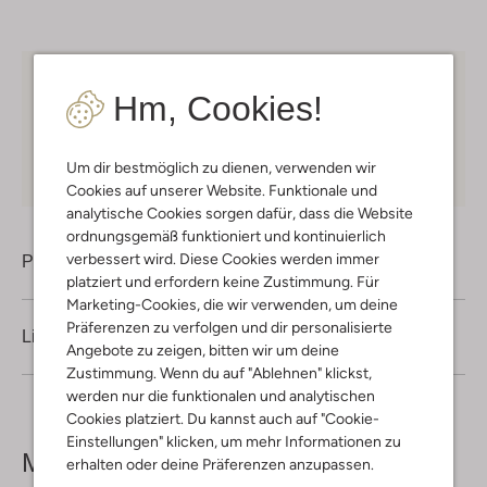
Kostenloser Versand
ab € 75 für Club-Omoda
Hm, Cookies!
Mitglieder in Deutschland
Kauf auf Rechnung
30 Tagen
Rückgaberecht
Um dir bestmöglich zu dienen, verwenden wir
Cookies auf unserer Website. Funktionale und
analytische Cookies sorgen dafür, dass die Website
ordnungsgemäß funktioniert und kontinuierlich
verbessert wird. Diese Cookies werden immer
Produktinformation
platziert und erfordern keine Zustimmung. Für
Marketing-Cookies, die wir verwenden, um deine
Präferenzen zu verfolgen und dir personalisierte
Lieferung & Rückgabe
Angebote zu zeigen, bitten wir um deine
Zustimmung. Wenn du auf "Ablehnen" klickst,
werden nur die funktionalen und analytischen
Cookies platziert. Du kannst auch auf "Cookie-
Einstellungen" klicken, um mehr Informationen zu
Mehr sehen
erhalten oder deine Präferenzen anzupassen.