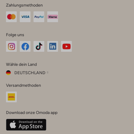
Zahlungsmethoden
Folge uns
Omoda
Omoda
Omoda
Omoda
Omoda
Wähle dein Land
Instagram
Facebook
TikTok
LinkedIn
YouTube
DEUTSCHLAND
Wähle
Versandmethoden
dein
Schließ
Land
Nederland
België
(Nederlands)
Download onze Omoda app
Belgique
(Français)
Deutschland