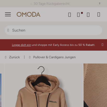
30 Tage Rückgaberecht
Menü
Logge dich ein
und shoppe mit Early Access bis zu
50 % Rabatt.
Zurück
Pullover & Cardigans Jungen