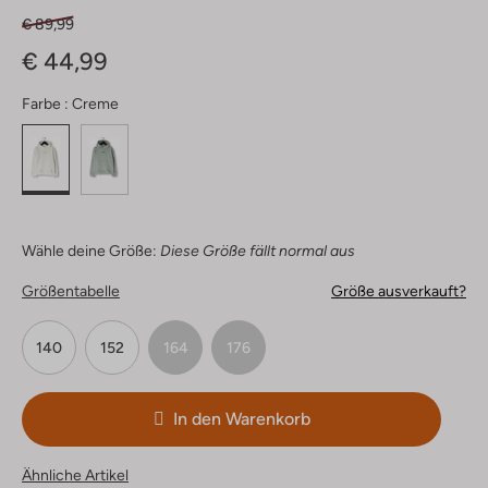
€ 89,99
€ 44,99
Farbe :
Creme
Wähle deine Größe:
Diese Größe fällt normal aus
Größentabelle
Größe ausverkauft?
140
152
164
176
In den Warenkorb
Ähnliche Artikel