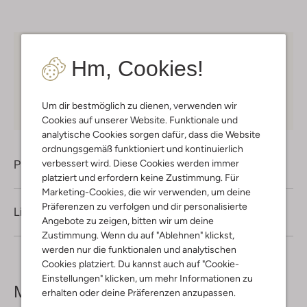
Kostenloser Versand
ab € 75 für Club-Omoda
Hm, Cookies!
Mitglieder in Deutschland
Kauf auf Rechnung
30 Tagen
Rückgaberecht
Um dir bestmöglich zu dienen, verwenden wir
Cookies auf unserer Website. Funktionale und
analytische Cookies sorgen dafür, dass die Website
ordnungsgemäß funktioniert und kontinuierlich
verbessert wird. Diese Cookies werden immer
Produktinformation
platziert und erfordern keine Zustimmung. Für
Marketing-Cookies, die wir verwenden, um deine
Präferenzen zu verfolgen und dir personalisierte
Lieferung & Rückgabe
Angebote zu zeigen, bitten wir um deine
Zustimmung. Wenn du auf "Ablehnen" klickst,
werden nur die funktionalen und analytischen
Cookies platziert. Du kannst auch auf "Cookie-
Einstellungen" klicken, um mehr Informationen zu
Mehr sehen
erhalten oder deine Präferenzen anzupassen.