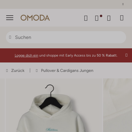
30 Tage Rückgaberecht
Menü
Logge dich ein
und shoppe mit Early Access bis zu
50 % Rabatt.
Zurück
Pullover & Cardigans Jungen