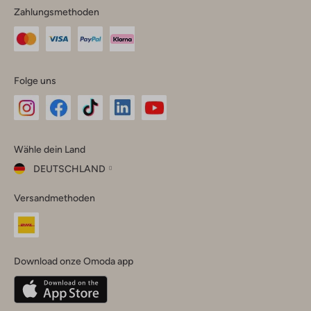
Zahlungsmethoden
Folge uns
Omoda
Omoda
Omoda
Omoda
Omoda
Wähle dein Land
Instagram
Facebook
TikTok
LinkedIn
YouTube
DEUTSCHLAND
Wähle
Versandmethoden
dein
Schließ
Land
Nederland
België
(Nederlands)
Download onze Omoda app
Belgique
(Français)
Deutschland