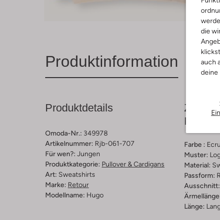
ordnun
werde
die wi
Angeb
klicks
Produktinformation
auch a
deine
Produktdetails
Zusamm
Ei
Passfo
Omoda-Nr.:
349978
Artikelnummer:
Rjb-061-707
Farbe :
Ecr
Für wen?:
Jungen
Muster:
Lo
Produktkategorie:
Pullover & Cardigans
Material:
Sw
Art:
Sweatshirts
Passform:
R
Marke:
Retour
Ausschnitt:
Modellname:
Hugo
Ärmellänge
Länge:
Lan