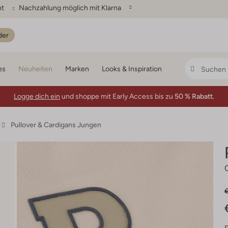
ht
Nachzahlung möglich mit Klarna
der
es
Neuheiten
Marken
Looks & Inspiration
Logge dich ein
und shoppe mit Early Access bis zu
50 % Rabatt.
Pullover & Cardigans Jungen