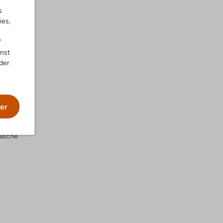
s
ies,
"
nnst
der
er
wäsche