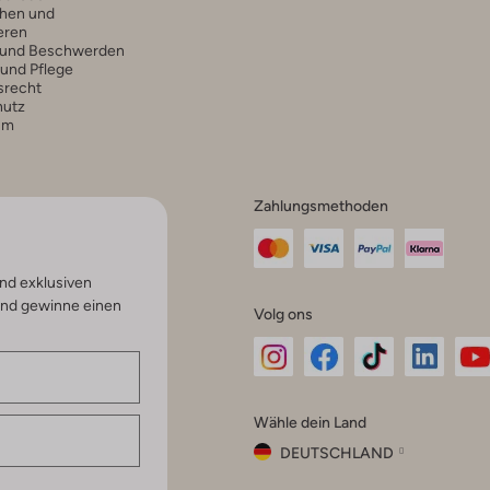
hen und
eren
 und Beschwerden
 und Pflege
srecht
hutz
um
Zahlungsmethoden
nd exklusiven
und gewinne einen
Volg ons
Omoda
Omoda
Omoda
Omoda
Om
Wähle dein Land
Instagram
Facebook
TikTok
LinkedI
Yo
DEUTSCHLAND
Wähle