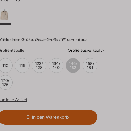
arbe :
Ecru
Wähle deine Größe:
Diese Größe fällt normal aus
Größentabelle
Größe ausverkauft?
122/
134/
146/
158/
110
116
128
140
152
164
170/
176
hnliche Artikel
In den Warenkorb