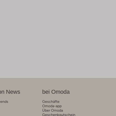
on News
bei Omoda
rends
Geschäfte
Omoda-app
Über Omoda
Geschenkgutschein