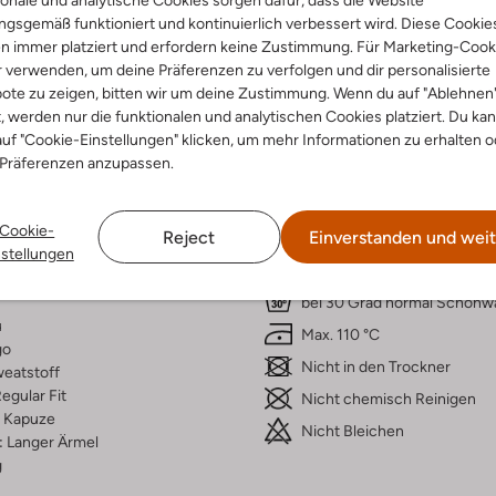
gsgemäß funktioniert und kontinuierlich verbessert wird. Diese Cookie
n immer platziert und erfordern keine Zustimmung. Für Marketing-Cook
r verwenden, um deine Präferenzen zu verfolgen und dir personalisierte
ote zu zeigen, bitten wir um deine Zustimmung. Wenn du auf "Ablehnen
t, werden nur die funktionalen und analytischen Cookies platziert. Du ka
Lieferung & Rückgabe
uf "Cookie-Einstellungen" klicken, um mehr Informationen zu erhalten o
 Präferenzen anzupassen.
Cookie-
Reject
Einverstanden und weit
ensetzung &
Waschanleitung
nstellungen
rm
bei 30 Grad normal Schon
u
Max. 110 °C
go
Nicht in den Trockner
eatstoff
egular Fit
Nicht chemisch Reinigen
Kapuze
Nicht Bleichen
:
Langer Ärmel
g