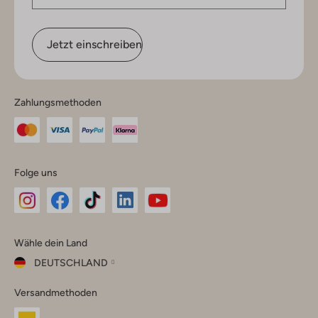
Jetzt einschreiben
Zahlungsmethoden
Folge uns
Omoda
Omoda
Omoda
Omoda
Omoda
Wähle dein Land
Instagram
Facebook
TikTok
LinkedIn
YouTube
DEUTSCHLAND
Wähle
Versandmethoden
dein
Schließ
Land