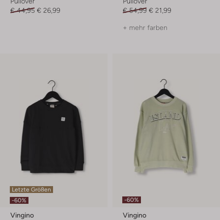
Pullover
Pullover
€ 44,95
€ 26,99
€ 54,99
€ 21,99
+ mehr farben
Letzte Größen
-60%
-60%
Vingino
Vingino