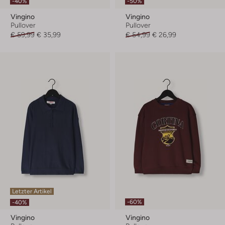
-40%
-50%
Vingino
Vingino
Pullover
Pullover
€ 59,99
€ 35,99
€ 54,99
€ 26,99
Letzter Artikel
-60%
-40%
Vingino
Vingino