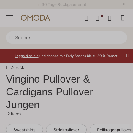
30 Tage Rückgaberecht
Menü
Logge dich ein
und shoppe mit Early Access bis zu
50 % Rabatt.
Zurück
Vingino
Pullover &
Cardigans Pullover
Jungen
12 items
Sweatshirts
Strickpullover
Rollkragenpullover