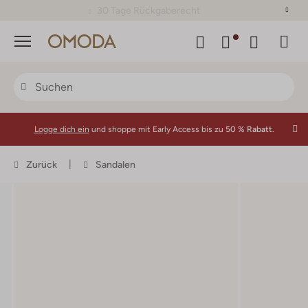
30 Tage Rückgaberecht
Menü
Logge dich ein
und shoppe mit Early Access bis zu
50 % Rabatt.
Zurück
Sandalen