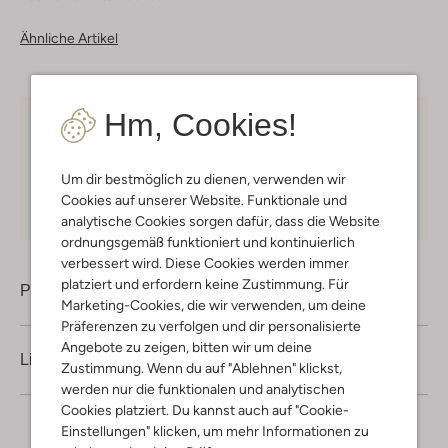
Ähnliche Artikel
Hm, Cookies!
Kostenloser Versand
ab € 75 für Club-Omoda
Mitglieder in Deutschland
Um dir bestmöglich zu dienen, verwenden wir
Kauf auf Rechnung
30 Tagen
Rückgaberecht
Cookies auf unserer Website. Funktionale und
analytische Cookies sorgen dafür, dass die Website
ordnungsgemäß funktioniert und kontinuierlich
verbessert wird. Diese Cookies werden immer
platziert und erfordern keine Zustimmung. Für
Produktinformation
Marketing-Cookies, die wir verwenden, um deine
Präferenzen zu verfolgen und dir personalisierte
Angebote zu zeigen, bitten wir um deine
Lieferung & Rückgabe
Zustimmung. Wenn du auf "Ablehnen" klickst,
werden nur die funktionalen und analytischen
Cookies platziert. Du kannst auch auf "Cookie-
Einstellungen" klicken, um mehr Informationen zu