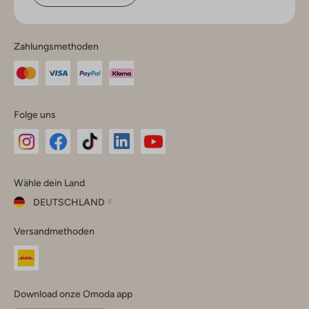
Zahlungsmethoden
Folge uns
Omoda
Omoda
Omoda
Omoda
Omoda
Wähle dein Land
Instagram
Facebook
TikTok
LinkedIn
YouTube
DEUTSCHLAND
Wähle
Versandmethoden
dein
Schließ
Land
Nederland
België
(Nederlands)
Download onze Omoda app
Belgique
(Français)