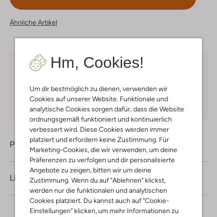
Ähnliche Artikel
Hm, Cookies!
Kostenloser Versand
ab € 75 für Club-Omoda
Mitglieder in Deutschland
Um dir bestmöglich zu dienen, verwenden wir
Kauf auf Rechnung
30 Tagen
Rückgaberecht
Cookies auf unserer Website. Funktionale und
analytische Cookies sorgen dafür, dass die Website
ordnungsgemäß funktioniert und kontinuierlich
verbessert wird. Diese Cookies werden immer
platziert und erfordern keine Zustimmung. Für
Produktinformation
Marketing-Cookies, die wir verwenden, um deine
Präferenzen zu verfolgen und dir personalisierte
Angebote zu zeigen, bitten wir um deine
Lieferung & Rückgabe
Zustimmung. Wenn du auf "Ablehnen" klickst,
werden nur die funktionalen und analytischen
Cookies platziert. Du kannst auch auf "Cookie-
Einstellungen" klicken, um mehr Informationen zu