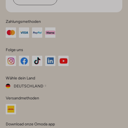
Zahlungsmethoden
Folge uns
Omoda
Omoda
Omoda
Omoda
Omoda
Wähle dein Land
Instagram
Facebook
TikTok
LinkedIn
YouTube
DEUTSCHLAND
Wähle
Versandmethoden
dein
Schließ
Land
Nederland
België
(Nederlands)
Download onze Omoda app