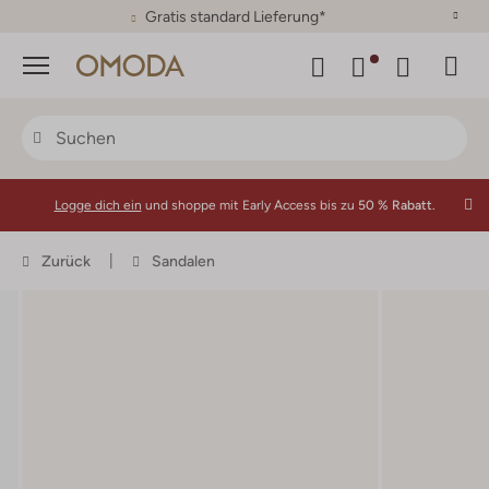
30 Tage Rückgaberecht
Menü
Logge dich ein
und shoppe mit Early Access bis zu
50 % Rabatt.
Zurück
Sandalen