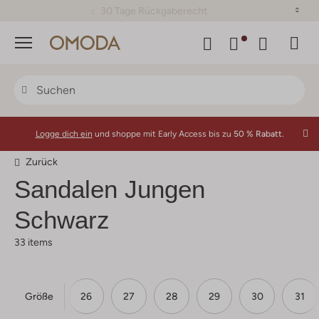
30 Tage Rückgaberecht
Menü
Logge dich ein
und shoppe mit Early Access bis zu
50 % Rabatt.
Zurück
Sandalen Jungen
Schwarz
33 items
Größe
24
25
26
27
28
29
30
31