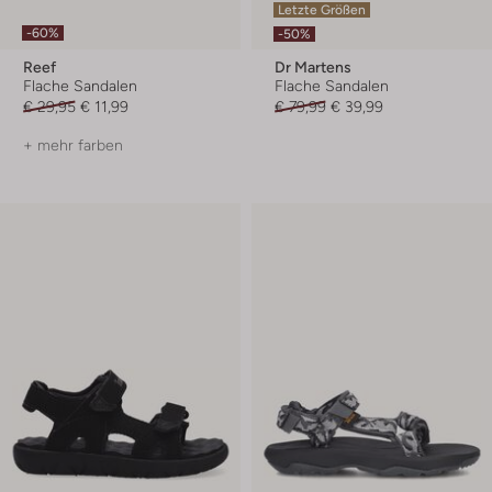
Letzte Größen
-60%
-50%
Reef
Dr Martens
Flache Sandalen
Flache Sandalen
€ 29,95
€ 11,99
€ 79,99
€ 39,99
+ mehr farben