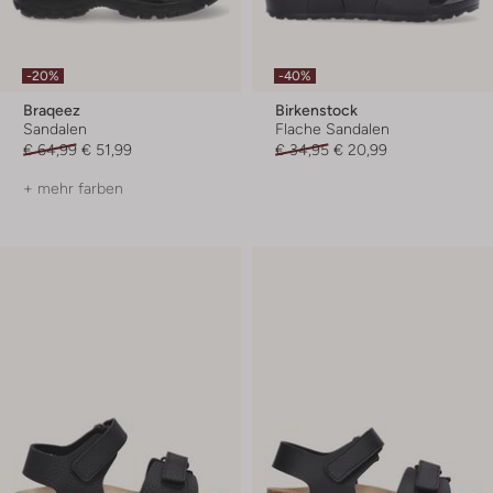
-20%
-40%
Braqeez
Birkenstock
Sandalen
Flache Sandalen
€ 64,99
€ 51,99
€ 34,95
€ 20,99
+ mehr farben