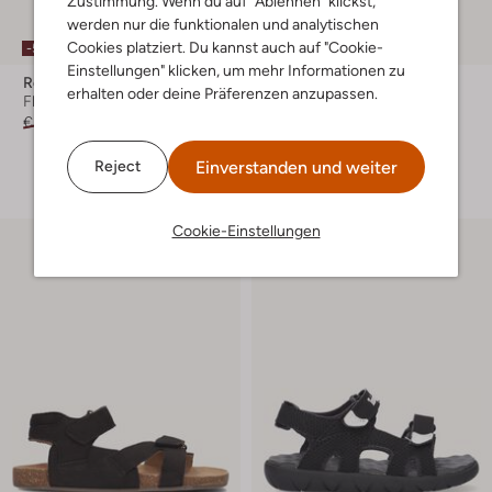
Zustimmung. Wenn du auf "Ablehnen" klickst,
werden nur die funktionalen und analytischen
Letzte Größen
Cookies platziert. Du kannst auch auf "Cookie-
-50%
-50%
Einstellungen" klicken, um mehr Informationen zu
Reef
Timberland
erhalten oder deine Präferenzen anzupassen.
Flache Sandalen
Flache Sandalen
€ 39,95
€ 19,99
€ 44,95
€ 21,99
+ mehr farben
Einverstanden und weiter
Reject
Cookie-Einstellungen