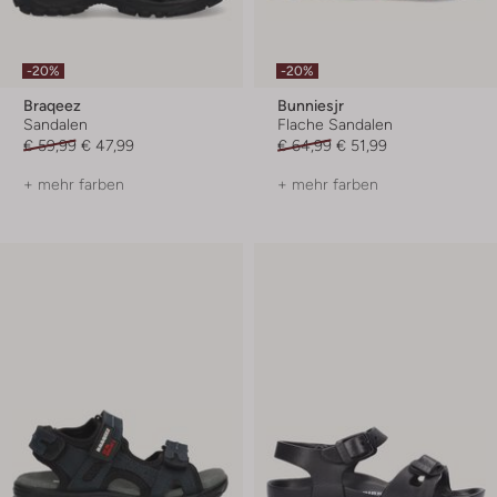
-20%
-20%
Braqeez
Bunniesjr
Sandalen
Flache Sandalen
€ 59,99
€ 47,99
€ 64,99
€ 51,99
+ mehr farben
+ mehr farben