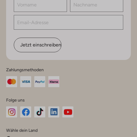
Jetzt einschreiben
Zahlungsmethoden
Folge uns
Omoda
Omoda
Omoda
Omoda
Omoda
Wähle dein Land
Instagram
Facebook
TikTok
LinkedIn
YouTube