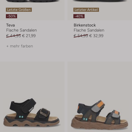
Letzte Größen
Letzter Artikel
-50%
-40%
Teva
Birkenstock
Flache Sandalen
Flache Sandalen
€ 44,95
€ 21,99
€ 54,99
€ 32,99
+ mehr farben