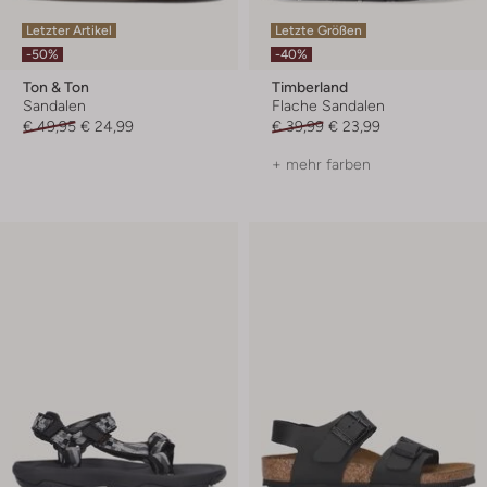
Letzter Artikel
Letzte Größen
-50%
-40%
Ton & Ton
Timberland
Sandalen
Flache Sandalen
€ 49,95
€ 24,99
€ 39,99
€ 23,99
+ mehr farben