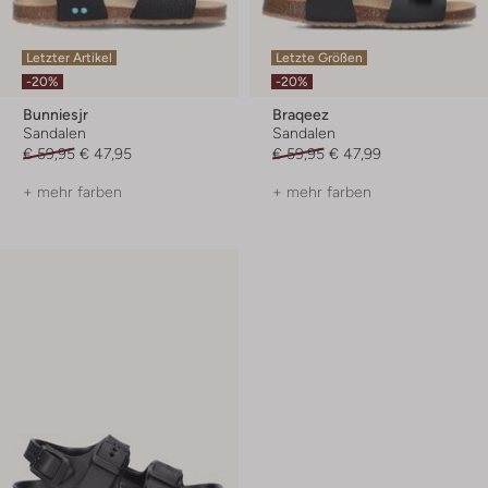
Letzter Artikel
Letzte Größen
-20%
-20%
Bunniesjr
Braqeez
Sandalen
Sandalen
€ 59,95
€ 47,95
€ 59,95
€ 47,99
+ mehr farben
+ mehr farben