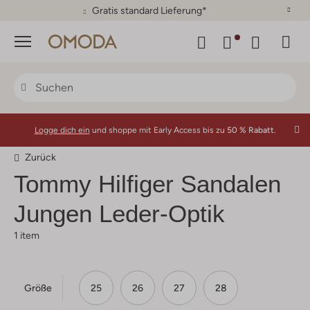
Gratis standard Lieferung*
Menü
Logge dich ein
und shoppe mit Early Access bis zu
50 % Rabatt.
Zurück
Tommy Hilfiger
Sandalen
Jungen Leder-Optik
1 item
Größe
25
26
27
28