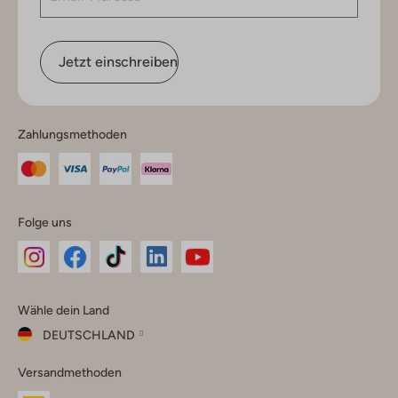
Jetzt einschreiben
Zahlungsmethoden
Folge uns
Omoda
Omoda
Omoda
Omoda
Omoda
Wähle dein Land
Instagram
Facebook
TikTok
LinkedIn
YouTube
DEUTSCHLAND
Wähle
Versandmethoden
dein
Schließ
Land