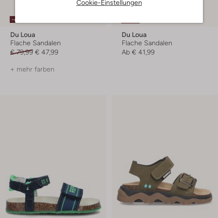
Cookie-Einstellungen
Letzte Größen
-40%
-40%
Du Loua
Du Loua
Flache Sandalen
Flache Sandalen
€ 79,99
€ 47,99
Ab
€ 41,99
+ mehr farben