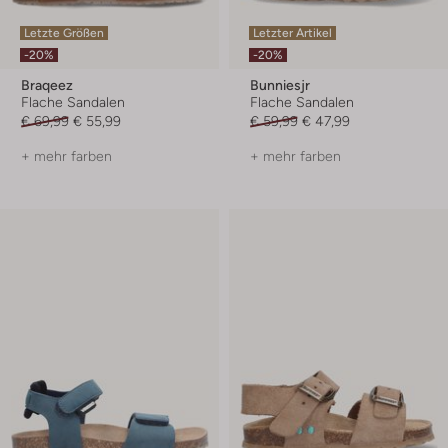
Letzte Größen
Letzter Artikel
-20%
-20%
Braqeez
Bunniesjr
Flache Sandalen
Flache Sandalen
€ 69,99
€ 55,99
€ 59,99
€ 47,99
+ mehr farben
+ mehr farben