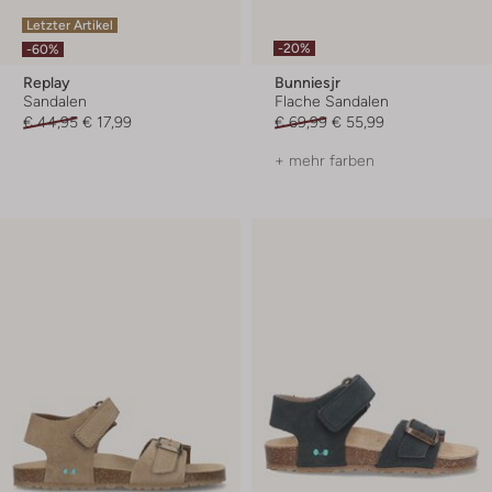
Letzter Artikel
-20%
-60%
Replay
Bunniesjr
Sandalen
Flache Sandalen
€ 44,95
€ 17,99
€ 69,99
€ 55,99
+ mehr farben