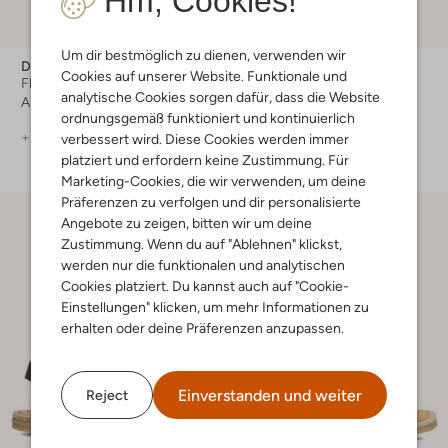
Hm, Cookies!
-40%
Um dir bestmöglich zu dienen, verwenden wir
Du Loua
Du Loua
Cookies auf unserer Website. Funktionale und
Flache Sandalen
Flache Sandalen
analytische Cookies sorgen dafür, dass die Website
Ab
€ 79,99
€ 79,99
€ 47,99
ordnungsgemäß funktioniert und kontinuierlich
+ mehr farben
+ mehr farben
verbessert wird. Diese Cookies werden immer
platziert und erfordern keine Zustimmung. Für
Marketing-Cookies, die wir verwenden, um deine
Präferenzen zu verfolgen und dir personalisierte
Angebote zu zeigen, bitten wir um deine
Zustimmung. Wenn du auf "Ablehnen" klickst,
werden nur die funktionalen und analytischen
Cookies platziert. Du kannst auch auf "Cookie-
Einstellungen" klicken, um mehr Informationen zu
erhalten oder deine Präferenzen anzupassen.
Einverstanden und weiter
Reject