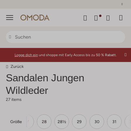
30 Tage Rückgaberecht
Menü
Logge dich ein
und shoppe mit Early Access bis zu
50 % Rabatt.
Zurück
Sandalen Jungen
Wildleder
27 items
Größe
26
27
28
28½
29
30
31