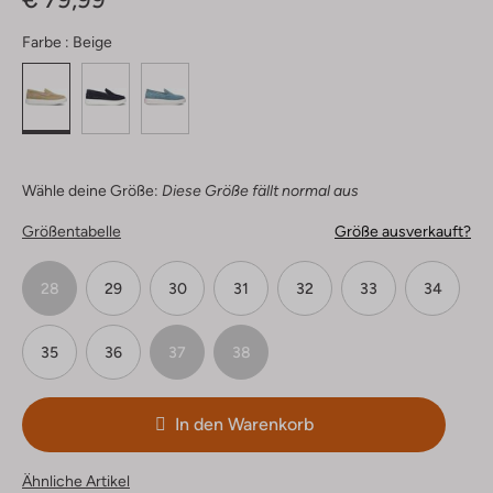
Farbe :
Beige
Wähle deine Größe:
Diese Größe fällt normal aus
Größentabelle
Größe ausverkauft?
28
29
30
31
32
33
34
35
36
37
38
In den Warenkorb
Ähnliche Artikel