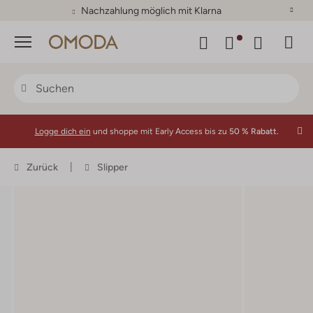
Nachzahlung möglich mit Klarna
Menü
Logge dich ein
und shoppe mit Early Access bis zu
50 % Rabatt.
Zurück
Slipper