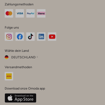
Zahlungsmethoden
Folge uns
Omoda
Omoda
Omoda
Omoda
Omoda
Wähle dein Land
Instagram
Facebook
TikTok
LinkedIn
YouTube
DEUTSCHLAND
Wähle
Versandmethoden
dein
Schließ
Land
Nederland
België
(Nederlands)
Download onze Omoda app
Belgique
(Français)
Deutschland