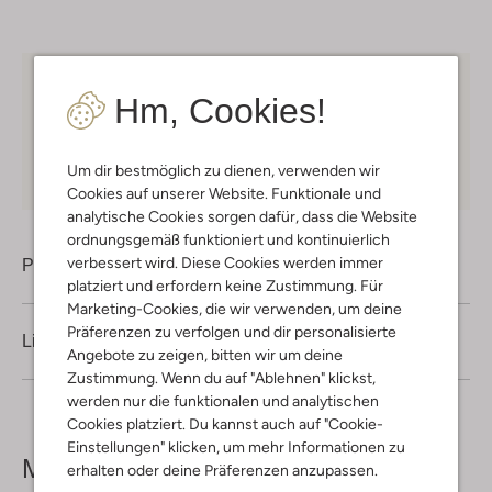
Kostenloser Versand
ab € 75 für Club-Omoda
Hm, Cookies!
Mitglieder in Deutschland
Kauf auf Rechnung
30 Tagen
Rückgaberecht
Um dir bestmöglich zu dienen, verwenden wir
Cookies auf unserer Website. Funktionale und
analytische Cookies sorgen dafür, dass die Website
ordnungsgemäß funktioniert und kontinuierlich
verbessert wird. Diese Cookies werden immer
Produktinformation
platziert und erfordern keine Zustimmung. Für
Marketing-Cookies, die wir verwenden, um deine
Präferenzen zu verfolgen und dir personalisierte
Lieferung & Rückgabe
Angebote zu zeigen, bitten wir um deine
Zustimmung. Wenn du auf "Ablehnen" klickst,
werden nur die funktionalen und analytischen
Cookies platziert. Du kannst auch auf "Cookie-
Einstellungen" klicken, um mehr Informationen zu
Mehr sehen
erhalten oder deine Präferenzen anzupassen.