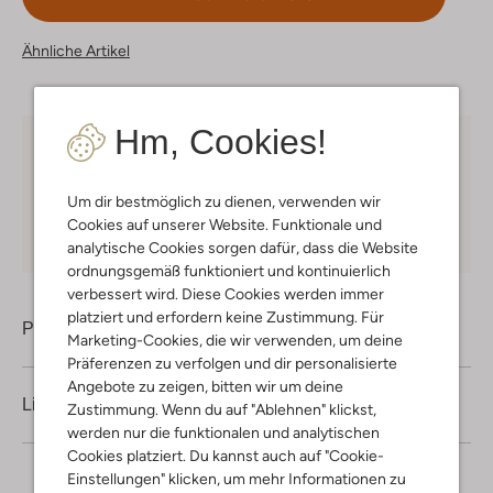
Ähnliche Artikel
Hm, Cookies!
Kostenloser Versand
ab € 75 für Club-Omoda
Mitglieder in Deutschland
Um dir bestmöglich zu dienen, verwenden wir
Kauf auf Rechnung
30 Tagen
Rückgaberecht
Cookies auf unserer Website. Funktionale und
analytische Cookies sorgen dafür, dass die Website
ordnungsgemäß funktioniert und kontinuierlich
verbessert wird. Diese Cookies werden immer
platziert und erfordern keine Zustimmung. Für
Produktinformation
Marketing-Cookies, die wir verwenden, um deine
Präferenzen zu verfolgen und dir personalisierte
Angebote zu zeigen, bitten wir um deine
Lieferung & Rückgabe
Zustimmung. Wenn du auf "Ablehnen" klickst,
werden nur die funktionalen und analytischen
Cookies platziert. Du kannst auch auf "Cookie-
Einstellungen" klicken, um mehr Informationen zu