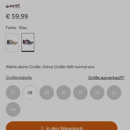
€ 74,95
€ 59,99
Farbe :
Blau
Wähle deine Größe:
Diese Größe fällt normal aus
Größentabelle
Größe ausverkauft?
27
28
29
30
31
32
33
34
In den Warenkorb