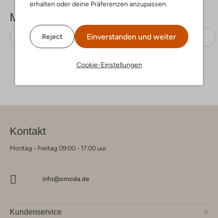
erhalten oder deine Präferenzen anzupassen.
Mehr sehen
Einverstanden und weiter
Reject
Sneaker Low
Tommy Hilfiger
Leder-Optik
Cookie-Einstellungen
Kontakt
Montag - Freitag 09:00 - 17:00 uur
info@omoda.de
Kundenservice