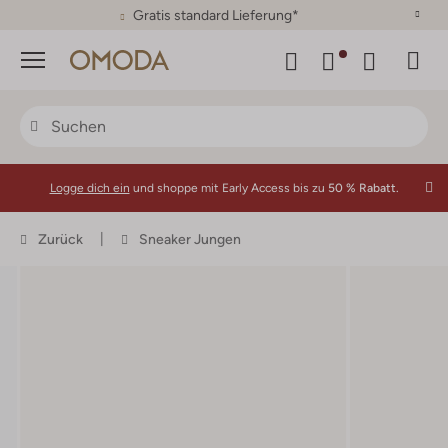
30 Tage Rückgaberecht
Menü
Logge dich ein
und shoppe mit Early Access bis zu
50 % Rabatt.
Zurück
Sneaker Jungen