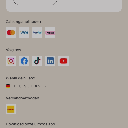
Zahlungsmethoden
Volg ons
Omoda
Omoda
Omoda
Omoda
Omoda
Wähle dein Land
Instagram
Facebook
TikTok
LinkedIn
YouTube
DEUTSCHLAND
Wähle
Versandmethoden
dein
Schließ
Land
Nederland
België
(Nederlands)
Download onze Omoda app