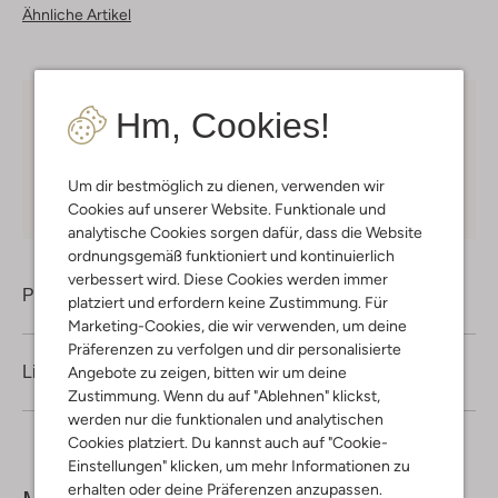
Ähnliche Artikel
Hm, Cookies!
Kostenloser Versand
ab € 75 für Club-Omoda
Mitglieder in Deutschland
Kauf auf Rechnung
30 Tagen
Rückgaberecht
Um dir bestmöglich zu dienen, verwenden wir
Cookies auf unserer Website. Funktionale und
analytische Cookies sorgen dafür, dass die Website
ordnungsgemäß funktioniert und kontinuierlich
verbessert wird. Diese Cookies werden immer
Produktinformation
platziert und erfordern keine Zustimmung. Für
Marketing-Cookies, die wir verwenden, um deine
Präferenzen zu verfolgen und dir personalisierte
Lieferung & Rückgabe
Angebote zu zeigen, bitten wir um deine
Zustimmung. Wenn du auf "Ablehnen" klickst,
werden nur die funktionalen und analytischen
Cookies platziert. Du kannst auch auf "Cookie-
Einstellungen" klicken, um mehr Informationen zu
erhalten oder deine Präferenzen anzupassen.