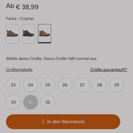
Ab
€ 38,99
Farbe :
Cognac
Wähle deine Größe:
Diese Größe fällt normal aus
Größentabelle
Größe ausverkauft?
23
24
25
26
27
28
29
30
31
32
In den Warenkorb