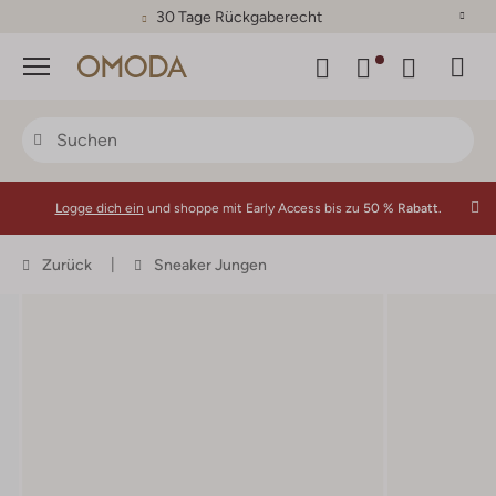
30 Tage Rückgaberecht
Menü
Logge dich ein
und shoppe mit Early Access bis zu
50 % Rabatt.
Zurück
Sneaker Jungen