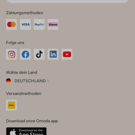
Zahlungsmethoden
Folge uns
Omoda
Omoda
Omoda
Omoda
Omoda
Wähle dein Land
Instagram
Facebook
TikTok
LinkedIn
YouTube
DEUTSCHLAND
Wähle
Versandmethoden
dein
Schließ
Land
Nederland
België
(Nederlands)
Download onze Omoda app
Belgique
(Français)