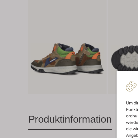
Um dir
Funkti
ordnun
Produktinformation
werde
die wi
Angeb