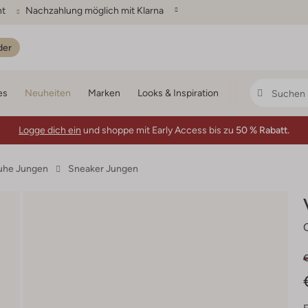
ht
Nachzahlung möglich mit Klarna
der
es
Neuheiten
Marken
Looks & Inspiration
Logge dich ein
und shoppe mit Early Access bis zu
50 % Rabatt.
uhe Jungen
Sneaker Jungen