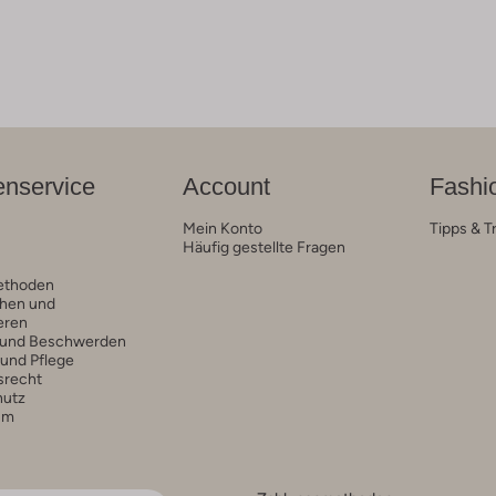
nservice
Account
Fashi
Mein Konto
Tipps & T
Häufig gestellte Fragen
ethoden
hen und
eren
 und Beschwerden
 und Pflege
srecht
hutz
um