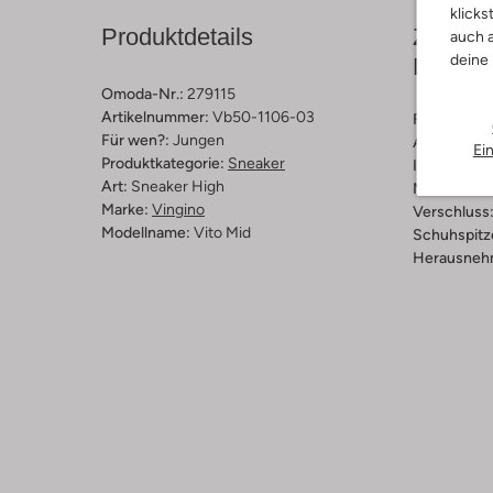
klicks
Produktdetails
Zusamm
auch a
deine
Passfo
Omoda-Nr.:
279115
Artikelnummer:
Vb50-1106-03
Farbe :
Cog
Für wen?:
Jungen
Außenmater
Ei
Produktkategorie:
Sneaker
Innenmateri
Art:
Sneaker High
Material So
Marke:
Vingino
Verschluss
Modellname:
Vito Mid
Schuhspitz
Herausnehm