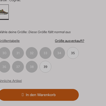
arbe :
Cognac
Wähle deine Größe:
Diese Größe fällt normal aus
Größentabelle
Größe ausverkauft?
30
31
32
33
34
35
36
37
38
39
hnliche Artikel
In den Warenkorb