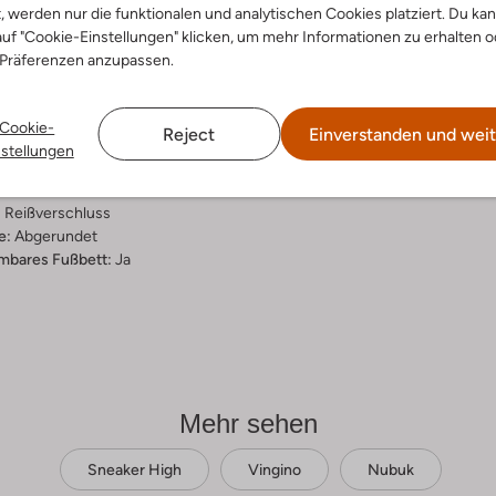
t, werden nur die funktionalen und analytischen Cookies platziert. Du ka
ensetzung &
uf "Cookie-Einstellungen" klicken, um mehr Informationen zu erhalten o
 Präferenzen anzupassen.
rm
nac
Cookie-
Reject
Einverstanden und weit
ial:
Nubuk
nstellungen
al:
Stoff/textil
hle:
Gummi
:
Reißverschluss
e:
Abgerundet
bares Fußbett:
Ja
Mehr sehen
Sneaker High
Vingino
Nubuk