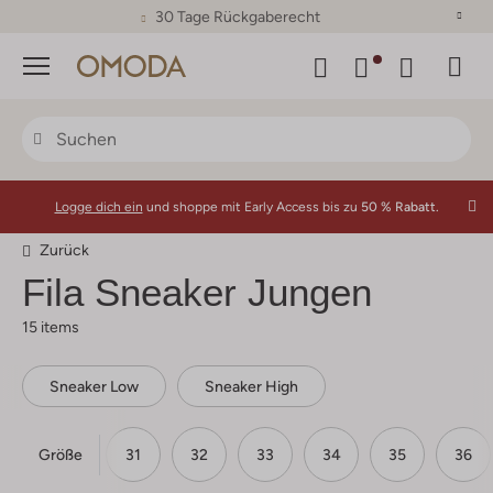
30 Tage Rückgaberecht
Menü
Logge dich ein
und shoppe mit Early Access bis zu
50 % Rabatt.
Zurück
Fila
Sneaker Jungen
15 items
Sneaker Low
Sneaker High
Größe
29
30
31
32
33
34
35
36