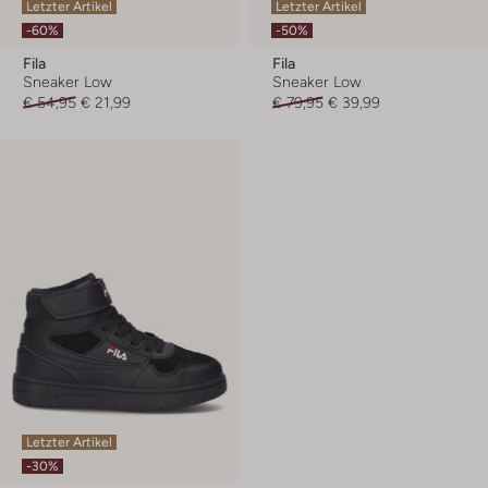
Letzter Artikel
Letzter Artikel
-60%
-50%
Fila
Fila
Sneaker Low
Sneaker Low
€ 54,95
€ 21,99
€ 79,95
€ 39,99
Letzter Artikel
-30%