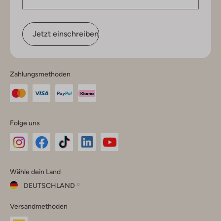
Jetzt einschreiben
Zahlungsmethoden
Folge uns
Omoda
Omoda
Omoda
Omoda
Omoda
Wähle dein Land
Instagram
Facebook
TikTok
LinkedIn
YouTube
DEUTSCHLAND
Wähle
Versandmethoden
dein
Schließ
Land