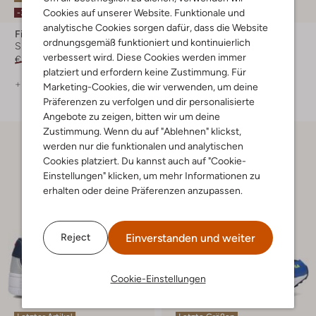
Cookies auf unserer Website. Funktionale und
-30%
-30%
analytische Cookies sorgen dafür, dass die Website
Fila
Fila
ordnungsgemäß funktioniert und kontinuierlich
Sneaker Low
Sneaker Low
verbessert wird. Diese Cookies werden immer
€ 74,99
€ 51,99
€ 74,99
€ 51,99
platziert und erfordern keine Zustimmung. Für
+ mehr farben
+ mehr farben
Marketing-Cookies, die wir verwenden, um deine
Präferenzen zu verfolgen und dir personalisierte
Angebote zu zeigen, bitten wir um deine
Zustimmung. Wenn du auf "Ablehnen" klickst,
werden nur die funktionalen und analytischen
Cookies platziert. Du kannst auch auf "Cookie-
Einstellungen" klicken, um mehr Informationen zu
erhalten oder deine Präferenzen anzupassen.
Einverstanden und weiter
Reject
Cookie-Einstellungen