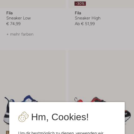
-30%
Fila
Fila
Sneaker Low
Sneaker High
€ 74,99
Ab
€ 51,99
+ mehr farben
Hm, Cookies!
Um dir bestmöglich zu dienen, verwenden wir
Letzter Artikel
Letzter Artikel