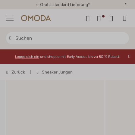
30 Tage Rückgaberecht
Menü
Logge dich ein
und shoppe mit Early Access bis zu
50 % Rabatt.
Zurück
Sneaker Jungen