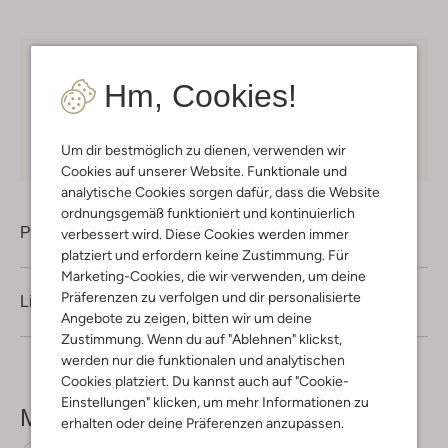
Kostenloser Versand
ab € 75 für Club-Omoda
Hm, Cookies!
Mitglieder in Deutschland
Kauf auf Rechnung
30 Tagen
Rückgaberecht
Um dir bestmöglich zu dienen, verwenden wir
Cookies auf unserer Website. Funktionale und
analytische Cookies sorgen dafür, dass die Website
ordnungsgemäß funktioniert und kontinuierlich
Produktinformation
verbessert wird. Diese Cookies werden immer
platziert und erfordern keine Zustimmung. Für
Marketing-Cookies, die wir verwenden, um deine
Präferenzen zu verfolgen und dir personalisierte
Lieferung & Rückgabe
Angebote zu zeigen, bitten wir um deine
Zustimmung. Wenn du auf "Ablehnen" klickst,
werden nur die funktionalen und analytischen
Cookies platziert. Du kannst auch auf "Cookie-
Einstellungen" klicken, um mehr Informationen zu
Mehr sehen
erhalten oder deine Präferenzen anzupassen.