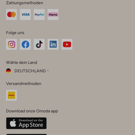
Zahlungsmethoden
Folge uns
Omoda
Omoda
Omoda
Omoda
Omoda
Wähle dein Land
Instagram
Facebook
TikTok
LinkedIn
YouTube
DEUTSCHLAND
Wähle
Versandmethoden
dein
Schließ
Land
Nederland
België
(Nederlands)
Download onze Omoda app
Belgique
(Français)
Deutschland