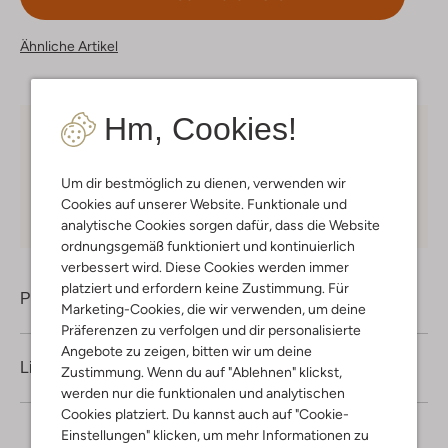
Ähnliche Artikel
Hm, Cookies!
Kostenloser Versand
ab € 75 für Club-Omoda
Mitglieder in Deutschland
Um dir bestmöglich zu dienen, verwenden wir
Kauf auf Rechnung
30 Tagen
Rückgaberecht
Cookies auf unserer Website. Funktionale und
analytische Cookies sorgen dafür, dass die Website
ordnungsgemäß funktioniert und kontinuierlich
verbessert wird. Diese Cookies werden immer
platziert und erfordern keine Zustimmung. Für
Produktinformation
Marketing-Cookies, die wir verwenden, um deine
Präferenzen zu verfolgen und dir personalisierte
Angebote zu zeigen, bitten wir um deine
Lieferung & Rückgabe
Zustimmung. Wenn du auf "Ablehnen" klickst,
werden nur die funktionalen und analytischen
Cookies platziert. Du kannst auch auf "Cookie-
Einstellungen" klicken, um mehr Informationen zu