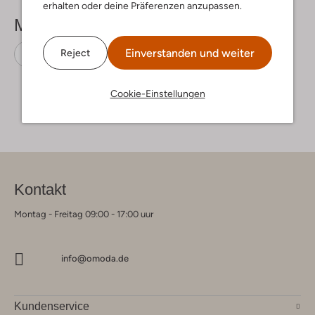
erhalten oder deine Präferenzen anzupassen.
Mehr sehen
Einverstanden und weiter
Reject
Sneaker High
Vans
Wildleder
Cookie-Einstellungen
Kontakt
Montag - Freitag 09:00 - 17:00 uur
info@omoda.de
Kundenservice