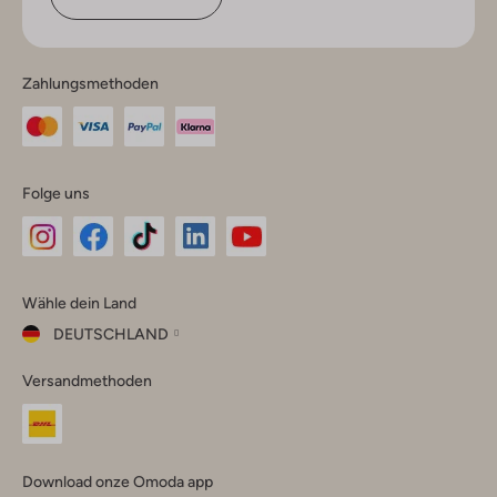
Zahlungsmethoden
Folge uns
Omoda
Omoda
Omoda
Omoda
Omoda
Wähle dein Land
Instagram
Facebook
TikTok
LinkedIn
YouTube
DEUTSCHLAND
Wähle
Versandmethoden
dein
Schließ
Land
Nederland
België
(Nederlands)
Download onze Omoda app