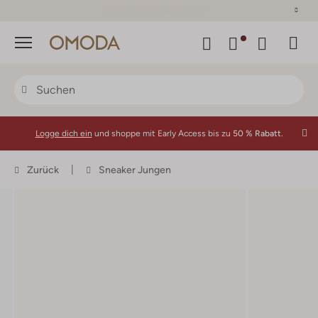
30 Tage Rückgaberecht
Menü
Logge dich ein
und shoppe mit Early Access bis zu
50 % Rabatt.
Zurück
Sneaker Jungen