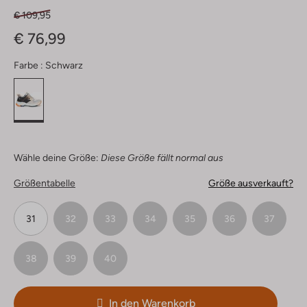
€ 109,95
€ 76,99
Farbe :
Schwarz
Wähle deine Größe:
Diese Größe fällt normal aus
Größentabelle
Größe ausverkauft?
31
32
33
34
35
36
37
38
39
40
In den Warenkorb