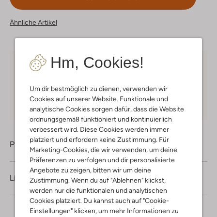
Ähnliche Artikel
Hm, Cookies!
Kostenloser Versand
ab € 75 für Club-Omoda
Mitglieder in Deutschland
Um dir bestmöglich zu dienen, verwenden wir
Kauf auf Rechnung
30 Tagen
Rückgaberecht
Cookies auf unserer Website. Funktionale und
analytische Cookies sorgen dafür, dass die Website
ordnungsgemäß funktioniert und kontinuierlich
verbessert wird. Diese Cookies werden immer
platziert und erfordern keine Zustimmung. Für
Produktinformation
Marketing-Cookies, die wir verwenden, um deine
Präferenzen zu verfolgen und dir personalisierte
Angebote zu zeigen, bitten wir um deine
Lieferung & Rückgabe
Zustimmung. Wenn du auf "Ablehnen" klickst,
werden nur die funktionalen und analytischen
Cookies platziert. Du kannst auch auf "Cookie-
Einstellungen" klicken, um mehr Informationen zu