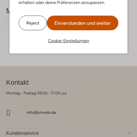
erhalten oder deine Präferenzen anzupassen.
Mehr sehen
Einverstanden und weiter
Reject
Sneaker Low
Braqeez
Nubuk
Cookie-Einstellungen
Kontakt
Montag - Freitag 09:00 - 17:00 uur
info@omoda.de
Kundenservice