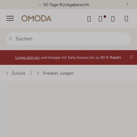
30 Tage Rückgaberecht
Menü
Logge dich ein
und shoppe mit Early Access bis zu
50 % Rabatt.
Zurück
Sneaker Jungen