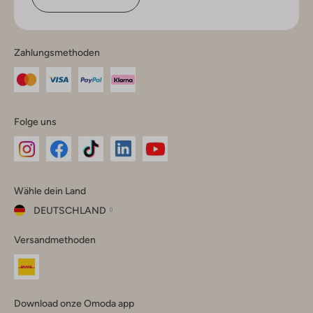
Zahlungsmethoden
Folge uns
Omoda
Omoda
Omoda
Omoda
Omoda
Wähle dein Land
Instagram
Facebook
TikTok
LinkedIn
YouTube
DEUTSCHLAND
Wähle
Versandmethoden
dein
Schließ
Land
Nederland
België
(Nederlands)
Download onze Omoda app