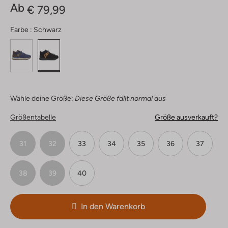
Ab
€ 79,99
Farbe :
Schwarz
Wähle deine Größe:
Diese Größe fällt normal aus
Größentabelle
Größe ausverkauft?
31
32
33
34
35
36
37
38
39
40
In den Warenkorb