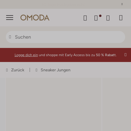
30 Tage Rückgaberecht
Menü
Logge dich ein
und shoppe mit Early Access bis zu
50 % Rabatt.
Zurück
Sneaker Jungen