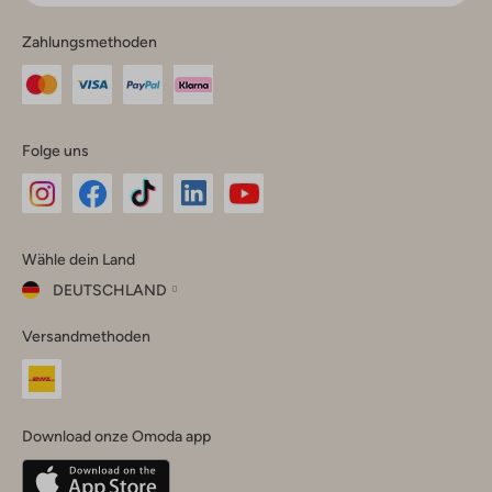
Zahlungsmethoden
Folge uns
Omoda
Omoda
Omoda
Omoda
Omoda
Wähle dein Land
Instagram
Facebook
TikTok
LinkedIn
YouTube
DEUTSCHLAND
Wähle
Versandmethoden
dein
Schließ
Land
Nederland
België
(Nederlands)
Download onze Omoda app
Belgique
(Français)
Deutschland