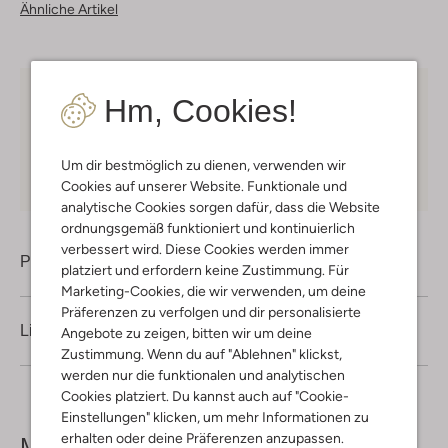
Ähnliche Artikel
Hm, Cookies!
Kostenloser Versand
ab € 75 für Club-Omoda
Mitglieder in Deutschland
Kauf auf Rechnung
30 Tagen
Rückgaberecht
Um dir bestmöglich zu dienen, verwenden wir
Cookies auf unserer Website. Funktionale und
analytische Cookies sorgen dafür, dass die Website
ordnungsgemäß funktioniert und kontinuierlich
verbessert wird. Diese Cookies werden immer
Produktinformation
platziert und erfordern keine Zustimmung. Für
Marketing-Cookies, die wir verwenden, um deine
Präferenzen zu verfolgen und dir personalisierte
Lieferung & Rückgabe
Angebote zu zeigen, bitten wir um deine
Zustimmung. Wenn du auf "Ablehnen" klickst,
werden nur die funktionalen und analytischen
Cookies platziert. Du kannst auch auf "Cookie-
Einstellungen" klicken, um mehr Informationen zu
erhalten oder deine Präferenzen anzupassen.
Mehr sehen