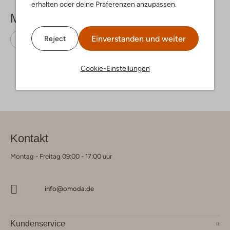
erhalten oder deine Präferenzen anzupassen.
Mehr sehen
Einverstanden und weiter
Reject
Sneaker High
Vingino
Nubuk
Cookie-Einstellungen
Kontakt
Montag - Freitag 09:00 - 17:00 uur
info@omoda.de
Kundenservice