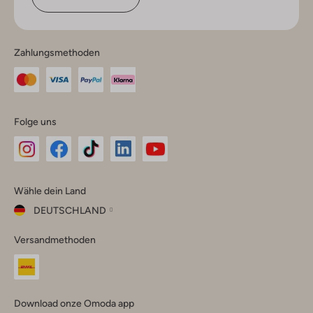
Zahlungsmethoden
Folge uns
Omoda
Omoda
Omoda
Omoda
Omoda
Wähle dein Land
Instagram
Facebook
TikTok
LinkedIn
YouTube
DEUTSCHLAND
Wähle
Versandmethoden
dein
Schließ
Land
Nederland
België
(Nederlands)
Download onze Omoda app