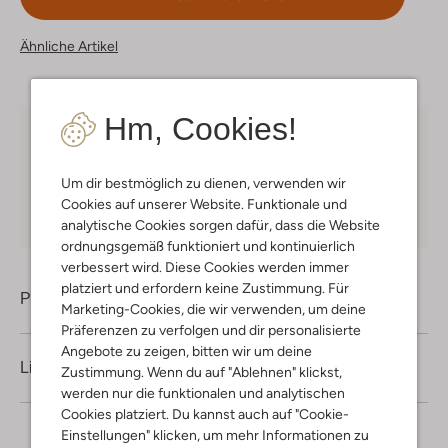
Ähnliche Artikel
Hm, Cookies!
Kostenloser Versand
ab € 75 für Club-Omoda
Mitglieder in Deutschland
Um dir bestmöglich zu dienen, verwenden wir
Kauf auf Rechnung
30 Tagen
Rückgaberecht
Cookies auf unserer Website. Funktionale und
analytische Cookies sorgen dafür, dass die Website
ordnungsgemäß funktioniert und kontinuierlich
verbessert wird. Diese Cookies werden immer
platziert und erfordern keine Zustimmung. Für
Produktinformation
Marketing-Cookies, die wir verwenden, um deine
Präferenzen zu verfolgen und dir personalisierte
Angebote zu zeigen, bitten wir um deine
Lieferung & Rückgabe
Zustimmung. Wenn du auf "Ablehnen" klickst,
werden nur die funktionalen und analytischen
Cookies platziert. Du kannst auch auf "Cookie-
Einstellungen" klicken, um mehr Informationen zu