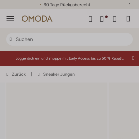
30 Tage Rückgaberecht
Menü
Logge dich ein
und shoppe mit Early Access bis zu
50 % Rabatt.
Zurück
Sneaker Jungen