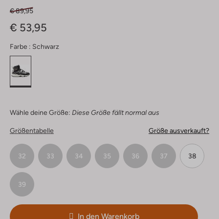
€ 89,95
€ 53,95
Farbe :
Schwarz
Wähle deine Größe:
Diese Größe fällt normal aus
Größentabelle
Größe ausverkauft?
32
33
34
35
36
37
38
39
In den Warenkorb