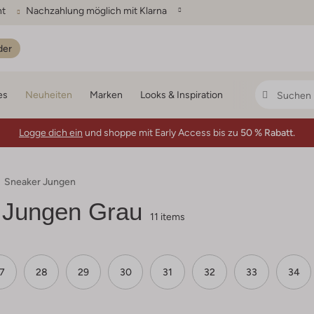
ht
Nachzahlung möglich mit Klarna
der
es
Neuheiten
Marken
Looks & Inspiration
Logge dich ein
und shoppe mit Early Access bis zu
50 % Rabatt.
Sneaker Jungen
 Jungen Grau
11 items
7
28
29
30
31
32
33
34