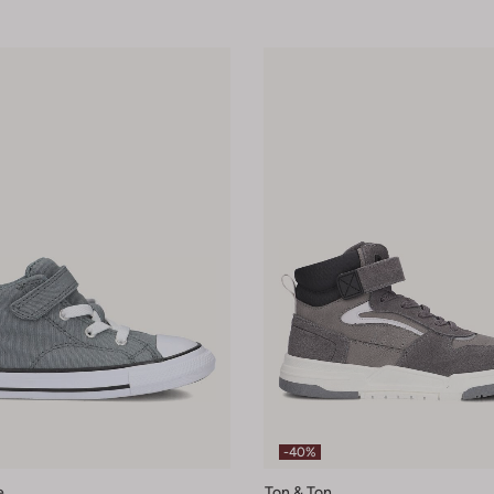
-40%
e
Ton & Ton