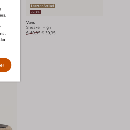
Letzter Artikel
s
-20%
ies,
Vans
"
Sneaker High
€ 49,95
€ 39,95
nnst
der
er