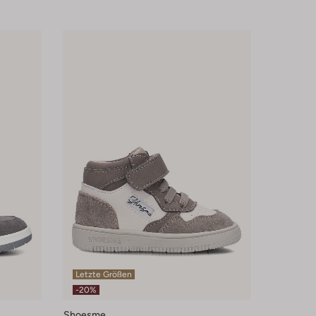
Letzte Größen
-20%
Shoesme