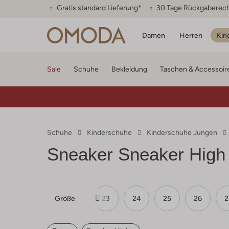
Gratis standard Lieferung*
30 Tage Rückgaberec
Damen
Herren
Kin
Sale
Schuhe
Bekleidung
Taschen & Accessoir
Schuhe
Kinderschuhe
Kinderschuhe Jungen
Sneaker Sneaker High
Größe
20
21
22
23
24
25
26
2