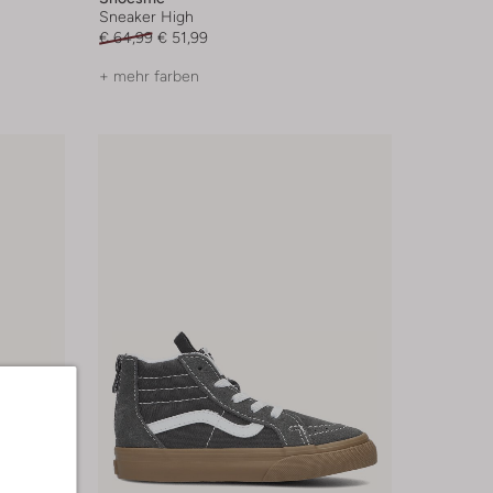
Sneaker High
€ 64,99
€ 51,99
+ mehr farben