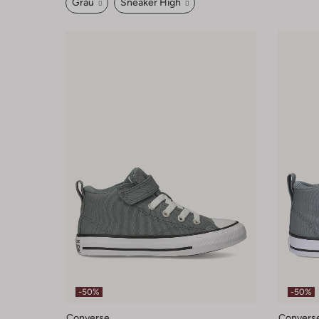
Grau
Sneaker High
-50%
-50%
Converse
Convers