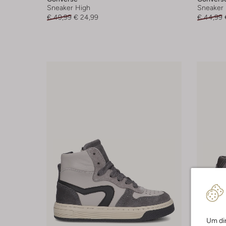
Sneaker High
Sneaker 
€ 49,99
€ 24,99
€ 44,99
Um dir