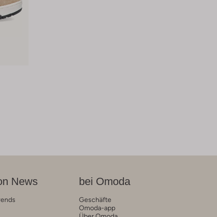
on News
bei Omoda
rends
Geschäfte
Omoda-app
Über Omoda