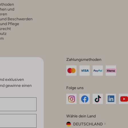
ethoden
hen und
eren
 und Beschwerden
 und Pflege
srecht
hutz
um
Zahlungsmethoden
nd exklusiven
und gewinne einen
Folge uns
Omoda
Omoda
Omoda
Omoda
Om
Wähle dein Land
Instagram
Facebook
TikTok
LinkedI
Yo
DEUTSCHLAND