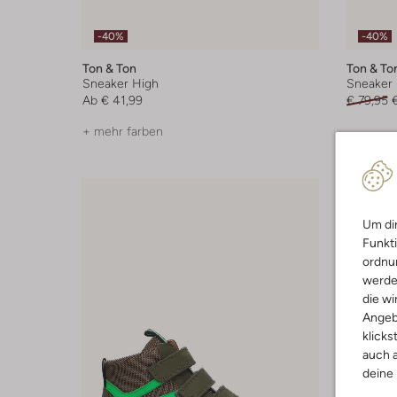
-40%
-40%
Ton & Ton
Ton & To
Sneaker High
Sneaker 
Ab
€ 41,99
€ 79,95
+ mehr farben
Um dir
Funkti
ordnun
werde
die wi
Angeb
klicks
auch a
deine