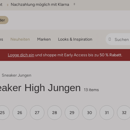
ht
Nachzahlung möglich mit Klarna
der
es
Neuheiten
Marken
Looks & Inspiration
Logge dich ein
und shoppe mit Early Access bis zu
50 % Rabatt.
Sneaker Jungen
aker High Jungen
13 items
25
26
27
28
29
30
31
32