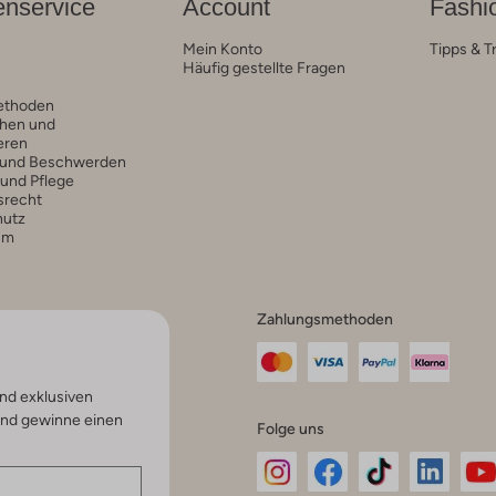
nservice
Account
Fashi
Mein Konto
Tipps & T
Häufig gestellte Fragen
ethoden
hen und
eren
 und Beschwerden
 und Pflege
srecht
hutz
um
Zahlungsmethoden
nd exklusiven
und gewinne einen
Folge uns