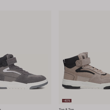
-40%
n
Ton & Ton