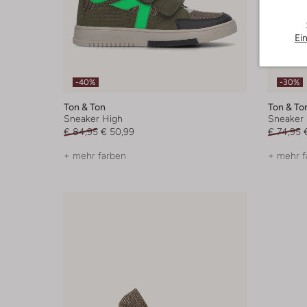
Ei
-40%
-30%
Ton & Ton
Ton & To
Sneaker High
Sneaker 
€ 84,95
€ 50,99
€ 74,95
+ mehr farben
+ mehr f