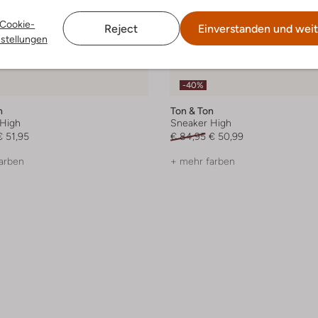
Cookie-
Reject
Einverstanden und weit
nstellungen
-40%
n
Ton & Ton
High
Sneaker High
€ 51,95
€ 84,95
€ 50,99
arben
+ mehr farben