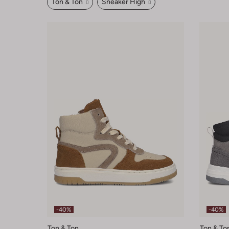
Ton & Ton
Sneaker High
-40%
-40%
Ton & Ton
Ton & To