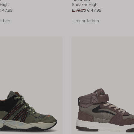
High
Sneaker High
€ 47,99
€ 79,95
€ 47,99
arben
+ mehr farben