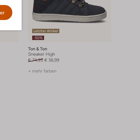
er
Letzter Artikel
-50%
Ton & Ton
Sneaker High
€ 74,95
€ 36,99
+ mehr farben