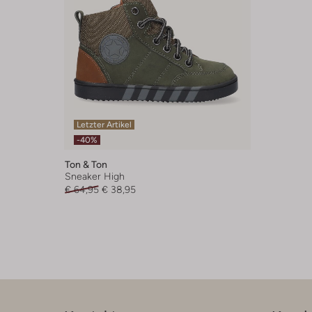
Letzter Artikel
-40%
Ton & Ton
Sneaker High
€ 64,95
€ 38,95