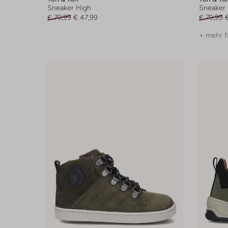
Sneaker High
Sneaker 
€ 79,99
€ 47,99
€ 79,99
+ mehr f