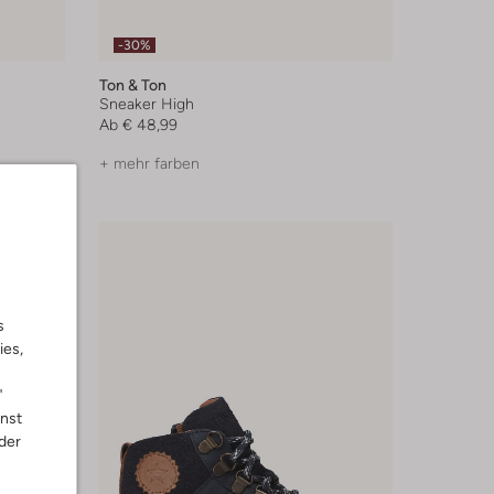
-30%
Ton & Ton
Sneaker High
Ab
€ 48,99
+ mehr farben
s
ies,
"
nnst
der