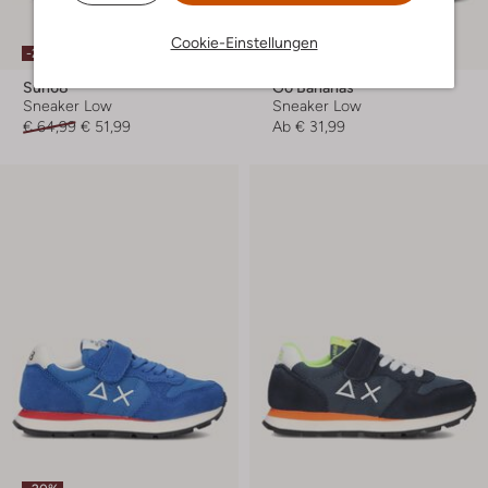
Cookie-Einstellungen
-20%
-20%
Sun68
Go Bananas
Sneaker Low
Sneaker Low
€ 64,99
€ 51,99
Ab
€ 31,99