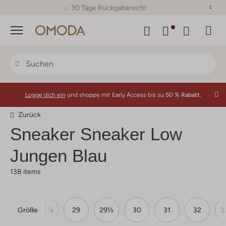
30 Tage Rückgaberecht
Menü
Logge dich ein
und shoppe mit Early Access bis zu
50 % Rabatt.
Zurück
Sneaker Sneaker Low
Jungen Blau
138 items
Größe
28
28½
29
29½
30
31
32
3