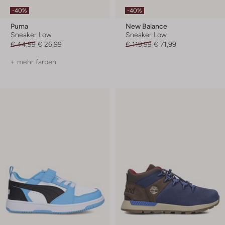
-40%
-40%
Puma
New Balance
Sneaker Low
Sneaker Low
€ 44,99
€ 26,99
€ 119,99
€ 71,99
+ mehr farben