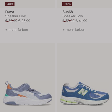
-40%
-30%
Puma
Sun68
Sneaker Low
Sneaker Low
€ 39,99
€ 23,99
€ 59,99
€ 41,99
+ mehr farben
+ mehr farben