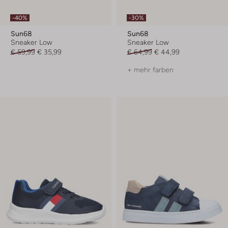
-40%
-30%
Sun68
Sun68
Sneaker Low
Sneaker Low
€ 59,99
€ 35,99
€ 64,99
€ 44,99
+ mehr farben