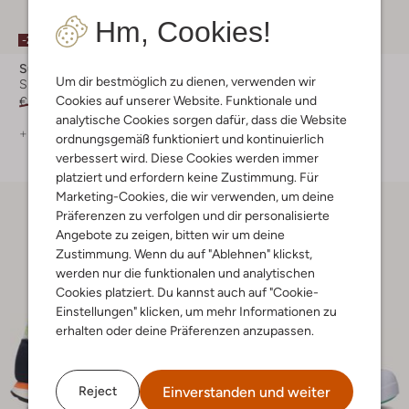
Hm, Cookies!
-20%
-50%
Sun68
Ugg
Um dir bestmöglich zu dienen, verwenden wir
Sneaker Low
Sneaker Low
Cookies auf unserer Website. Funktionale und
€ 59,99
€ 47,99
€ 119,99
€ 59,99
analytische Cookies sorgen dafür, dass die Website
+ mehr farben
+ mehr farben
ordnungsgemäß funktioniert und kontinuierlich
verbessert wird. Diese Cookies werden immer
platziert und erfordern keine Zustimmung. Für
Marketing-Cookies, die wir verwenden, um deine
Präferenzen zu verfolgen und dir personalisierte
Angebote zu zeigen, bitten wir um deine
Zustimmung. Wenn du auf "Ablehnen" klickst,
werden nur die funktionalen und analytischen
Cookies platziert. Du kannst auch auf "Cookie-
Einstellungen" klicken, um mehr Informationen zu
erhalten oder deine Präferenzen anzupassen.
Einverstanden und weiter
Reject