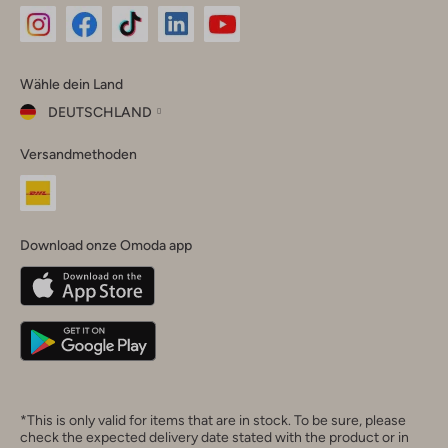
Omoda
Omoda
Omoda
Omoda
Omoda
Wähle dein Land
Instagram
Facebook
TikTok
LinkedIn
YouTube
DEUTSCHLAND
Wähle
Versandmethoden
dein
Schließ
Land
Nederland
België
(Nederlands)
Download onze Omoda app
Belgique
(Français)
Deutschland
*This is only valid for items that are in stock. To be sure, please
check the expected delivery date stated with the product or in