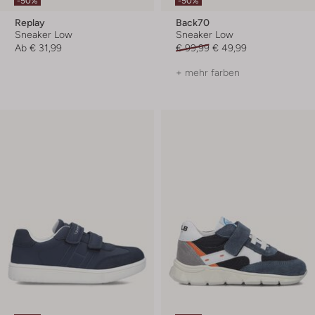
-50%
-50%
Replay
Back70
Sneaker Low
Sneaker Low
Ab
€ 31,99
€ 99,99
€ 49,99
+ mehr farben