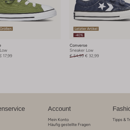
 Größen
Letzter Artikel
-40%
e
Converse
 Low
Sneaker Low
€ 17,99
€ 54,99
€ 32,99
nservice
Account
Fashi
Mein Konto
Tipps & T
Häufig gestellte Fragen