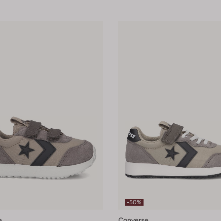
-50%
e
Converse