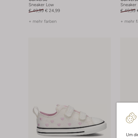
Sneaker Low
Sneaker
€ 49,99
€ 24,99
€ 49,99
+ mehr farben
+ mehr f
Um dir