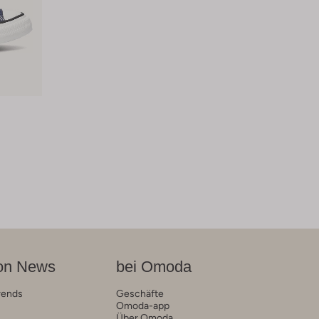
on News
bei Omoda
rends
Geschäfte
Omoda-app
Über Omoda