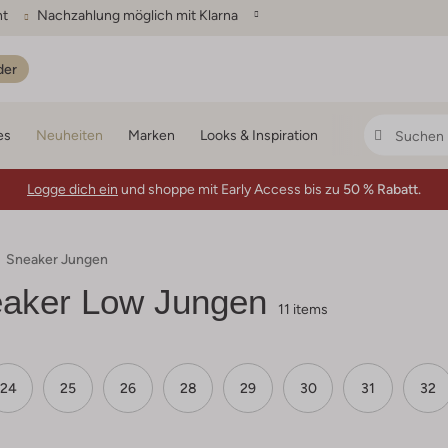
ht
Nachzahlung möglich mit Klarna
der
es
Neuheiten
Marken
Looks & Inspiration
Logge dich ein
und shoppe mit Early Access bis zu
50 % Rabatt.
Sneaker Jungen
aker Low Jungen
11 items
24
25
26
28
29
30
31
32