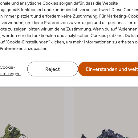
onale und analytische Cookies sorgen dafür, dass die Website
 Größen
Letzte Größen
gsgemäß funktioniert und kontinuierlich verbessert wird. Diese Cookie
-40%
n immer platziert und erfordern keine Zustimmung. Für Marketing-Cook
r verwenden, um deine Präferenzen zu verfolgen und dir personalisierte
e
Converse
ote zu zeigen, bitten wir um deine Zustimmung. Wenn du auf "Ablehnen
 Low
Sneaker Low
€ 26,99
€ 44,99
€ 26,99
t, werden nur die funktionalen und analytischen Cookies platziert. Du ka
uf "Cookie-Einstellungen" klicken, um mehr Informationen zu erhalten o
arben
+ mehr farben
 Präferenzen anzupassen.
Cookie-
Reject
Einverstanden und weit
nstellungen