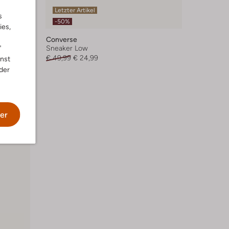
Letzter Artikel
s
-50%
ies,
Converse
"
Sneaker Low
€ 49,99
€ 24,99
nnst
der
er