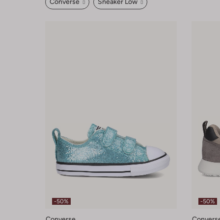
Converse
Sneaker Low
-50%
-50%
Converse
Convers