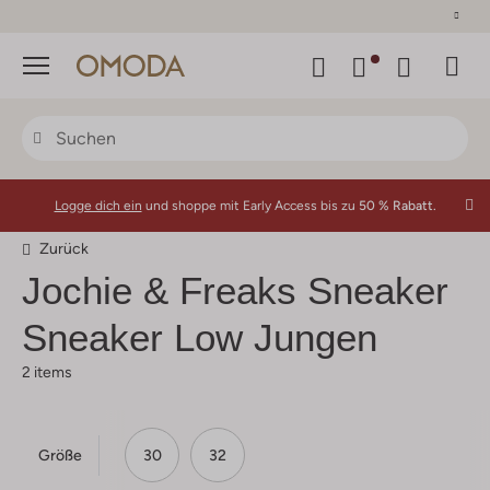
30 Tage Rückgaberecht
Menü
Logge dich ein
und shoppe mit Early Access bis zu
50 % Rabatt.
Zurück
Jochie & Freaks
Sneaker
Sneaker Low Jungen
2 items
Größe
30
32