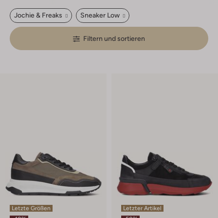
Jochie & Freaks
Sneaker Low
Filtern und sortieren
Letzte Größen
Letzter Artikel