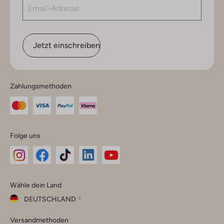
Jetzt einschreiben
Zahlungsmethoden
Folge uns
Omoda
Omoda
Omoda
Omoda
Omoda
Wähle dein Land
Instagram
Facebook
TikTok
LinkedIn
YouTube
DEUTSCHLAND
Wähle
Versandmethoden
dein