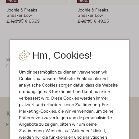
-40%
-50%
Jochie & Freaks
Jochie & Freaks
Sneaker Low
Sneaker Low
€ 109,95
€ 65,99
€ 99,95
€ 49,95
Hm, Cookies!
Schuhe
Kinderschuhe
Kinderschuhe Jungen
Sneaker Jungen
Um dir bestmöglich zu dienen, verwenden wir
Cookies auf unserer Website. Funktionale und
analytische Cookies sorgen dafür, dass die Website
ordnungsgemäß funktioniert und kontinuierlich
verbessert wird. Diese Cookies werden immer
platziert und erfordern keine Zustimmung. Für
Marketing-Cookies, die wir verwenden, um deine
Kontakt
Präferenzen zu verfolgen und dir personalisierte
Angebote zu zeigen, bitten wir um deine
Montag - Freitag 09:00 - 17:00 uur
Zustimmung. Wenn du auf "Ablehnen" klickst,
werden nur die funktionalen und analytischen