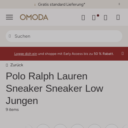
30 Tage Rückgaberecht
Menü
Logge dich ein
und shoppe mit Early Access bis zu
50 % Rabatt.
Zurück
Polo Ralph Lauren
Sneaker Sneaker Low
Jungen
9 items