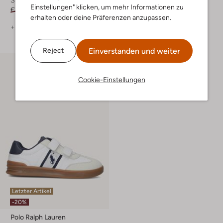
Sneaker Low
Sneaker Low
Einstellungen" klicken, um mehr Informationen zu
€ 79,99
€ 39,99
€ 84,99
€ 50,99
erhalten oder deine Präferenzen anzupassen.
+ mehr farben
Einverstanden und weiter
Reject
Cookie-Einstellungen
Letzter Artikel
-20%
Polo Ralph Lauren