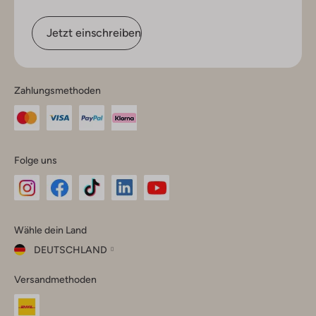
Jetzt einschreiben
Zahlungsmethoden
Folge uns
Omoda
Omoda
Omoda
Omoda
Omoda
Wähle dein Land
Instagram
Facebook
TikTok
LinkedIn
YouTube
DEUTSCHLAND
Wähle
Versandmethoden
dein
Schließ
Land
Nederland