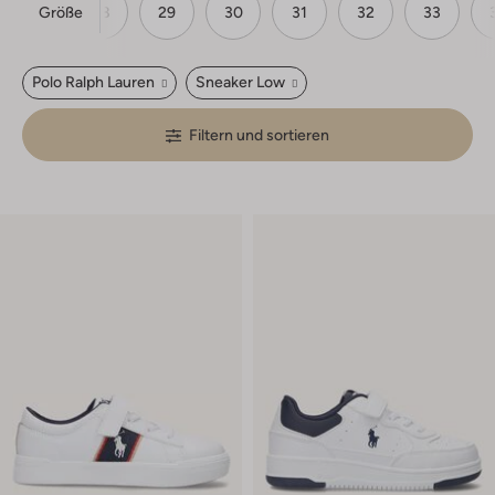
Größe
27
28
29
30
31
32
33
Polo Ralph Lauren
Sneaker Low
Filtern und sortieren