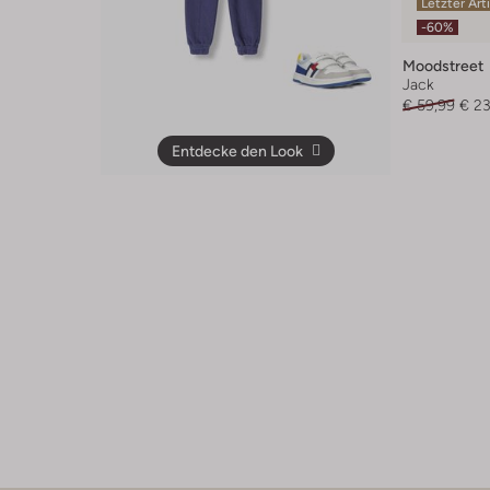
Letzter Art
-60%
Moodstreet
Jack
€ 59,99
€ 23
Entdecke den Look