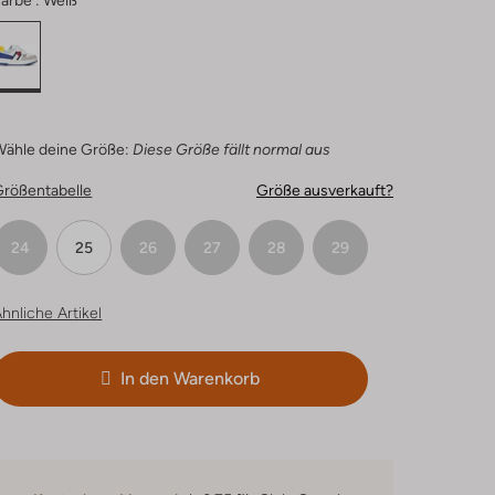
arbe :
Weiß
Wähle deine Größe:
Diese Größe fällt normal aus
Größentabelle
Größe ausverkauft?
24
25
26
27
28
29
hnliche Artikel
In den Warenkorb