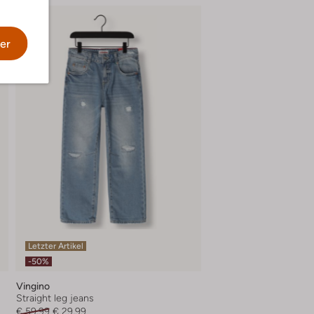
er
Letzter Artikel
-50%
Vingino
Straight leg jeans
€ 59,99
€ 29,99