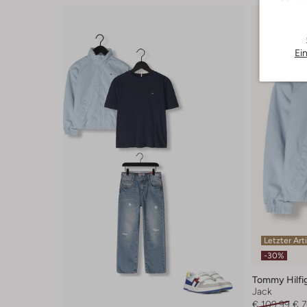
Ei
Letzter Art
-30%
Tommy Hilfi
Jack
€ 109,99
€ 7