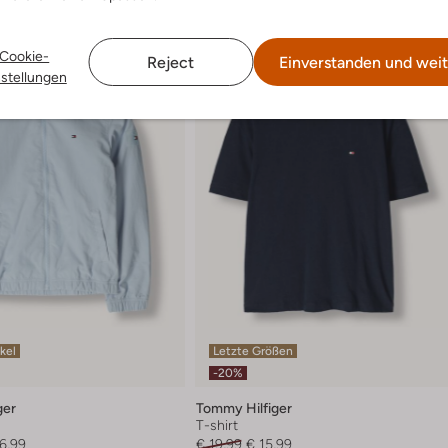
Cookie-
Reject
Einverstanden und weit
nstellungen
ikel
Letzte Größen
-20%
ger
Tommy Hilfiger
T-shirt
6,99
€ 19,99
€ 15,99