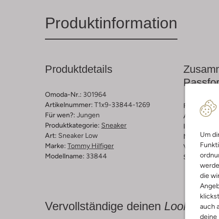
Produktinformation
Produktdetails
Zusamm
Passfo
Omoda-Nr.:
301964
Artikelnummer:
T1x9-33844-1269
Farbe :
Wei
Für wen?:
Jungen
Außenmater
Produktkategorie:
Sneaker
Innenmateri
Um dir
Art:
Sneaker Low
Material So
Funkti
Marke:
Tommy Hilfiger
Verschluss
ordnun
Modellname:
33844
Schuhspitz
werde
die wi
Angeb
klicks
Vervollständige deinen
Look
auch a
deine