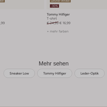
ikel
Letzter Artikel
-30%
Tommy Hilfiger
T-shirt
,99
€ 24,99
€ 16,99
+ mehr farben
Mehr sehen
Sneaker Low
Tommy Hilfiger
Leder-Optik