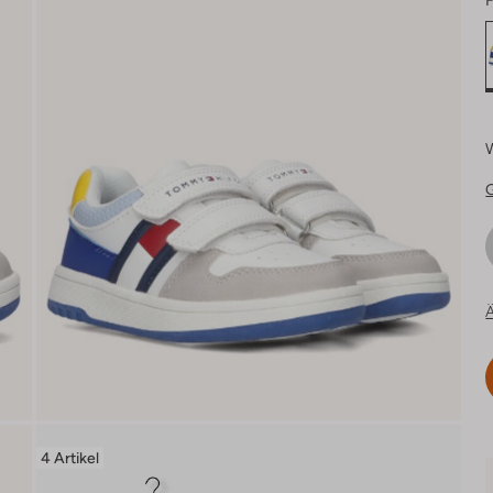
F
Ä
4 Artikel