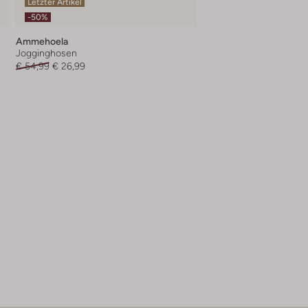
Letzter Artikel
-50%
Ammehoela
Jogginghosen
€ 54,99
€ 26,99