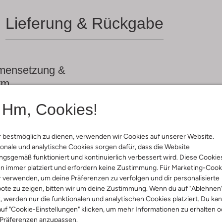
Lieferung & Rückgabe
ensetzung &
rm
Hm, Cookies!
ß
ial:
Leder-Optik
al:
Stoff/textil
 bestmöglich zu dienen, verwenden wir Cookies auf unserer Website.
hle:
Gummi
onale und analytische Cookies sorgen dafür, dass die Website
:
Klettverschluss
gsgemäß funktioniert und kontinuierlich verbessert wird. Diese Cookie
e:
Abgerundet
n immer platziert und erfordern keine Zustimmung. Für Marketing-Cook
r verwenden, um deine Präferenzen zu verfolgen und dir personalisierte
ote zu zeigen, bitten wir um deine Zustimmung. Wenn du auf "Ablehnen
t, werden nur die funktionalen und analytischen Cookies platziert. Du ka
uf "Cookie-Einstellungen" klicken, um mehr Informationen zu erhalten o
 Präferenzen anzupassen.