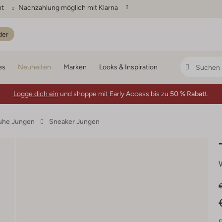
ht
Nachzahlung möglich mit Klarna
der
es
Neuheiten
Marken
Looks & Inspiration
Logge dich ein
und shoppe mit Early Access bis zu
50 % Rabatt.
uhe Jungen
Sneaker Jungen