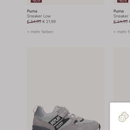
-60%
-60%
Puma
Puma
Sneaker Low
Sneaker
€ 54,99
€ 21,99
€ 54,99
+ mehr farben
+ mehr f