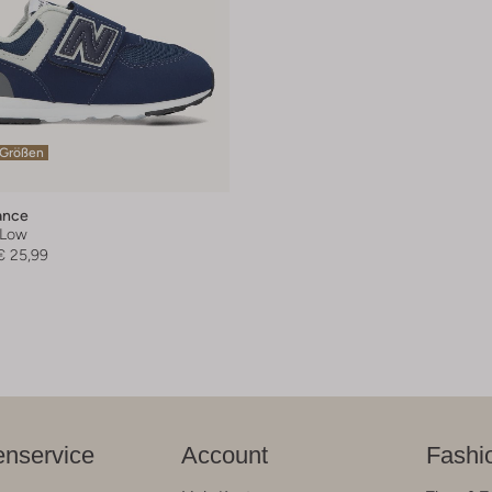
 Größen
ance
 Low
€ 25,99
nservice
Account
Fashi