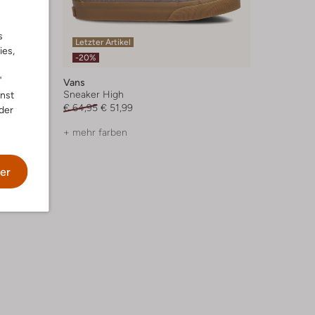
s
Letzter Artikel
ies,
-20%
"
Vans
Sneaker High
nnst
€ 64,95
€ 51,99
der
+ mehr farben
er