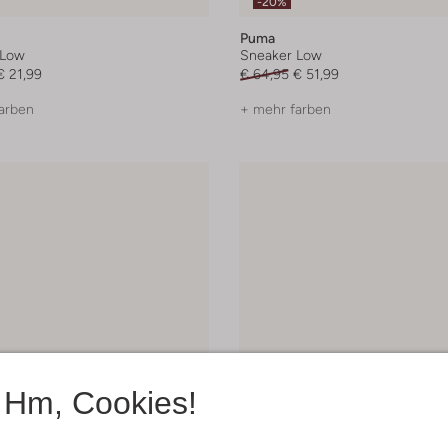
-20%
Puma
 Low
Sneaker Low
€ 21,99
€ 64,95
€ 51,99
arben
+ mehr farben
Hm, Cookies!