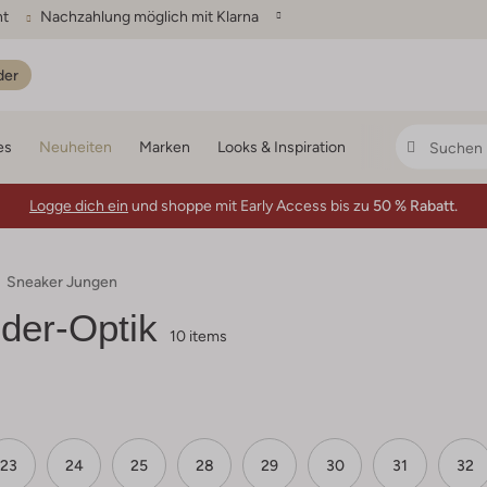
ht
Nachzahlung möglich mit Klarna
der
es
Neuheiten
Marken
Looks & Inspiration
Logge dich ein
und shoppe mit Early Access bis zu
50 % Rabatt.
Sneaker Jungen
der-Optik
10 items
23
24
25
28
29
30
31
32