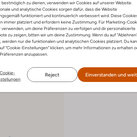
 bestmöglich zu dienen, verwenden wir Cookies auf unserer Website.
onale und analytische Cookies sorgen dafür, dass die Website
gsgemäß funktioniert und kontinuierlich verbessert wird. Diese Cookie
 Artikel
Letzte Größen
n immer platziert und erfordern keine Zustimmung. Für Marketing-Cook
-20%
r verwenden, um deine Präferenzen zu verfolgen und dir personalisierte
ote zu zeigen, bitten wir um deine Zustimmung. Wenn du auf "Ablehnen
ance
Puma
 Low
Sneaker Low
t, werden nur die funktionalen und analytischen Cookies platziert. Du ka
€ 64,95
€ 51,99
uf "Cookie-Einstellungen" klicken, um mehr Informationen zu erhalten o
 Präferenzen anzupassen.
+ mehr farben
Cookie-
Reject
Einverstanden und weit
nstellungen