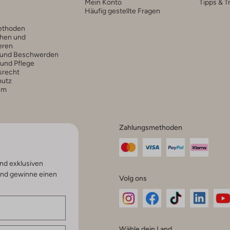
Mein Konto
Tipps & T
Häufig gestellte Fragen
ethoden
hen und
eren
 und Beschwerden
 und Pflege
srecht
hutz
um
Zahlungsmethoden
nd exklusiven
und gewinne einen
Volg ons
Omoda
Omoda
Omoda
Omoda
Om
Wähle dein Land