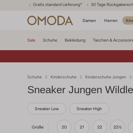
Gratis standard Lieferung*
30 Tage Rückgaberec
Damen
Herren
Kin
Sale
Schuhe
Bekleidung
Taschen & Accessoir
Schuhe
Kinderschuhe
Kinderschuhe Jungen
Sneaker Jungen Wildle
Sneaker Low
Sneaker High
Größe
20
21
22
22½