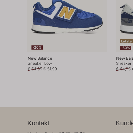
Letzte
-20%
-60%
New Balance
New Bal
Sneaker Low
Sneaker
€ 64,95
€ 51,99
€ 64,95
Kontakt
Kunde