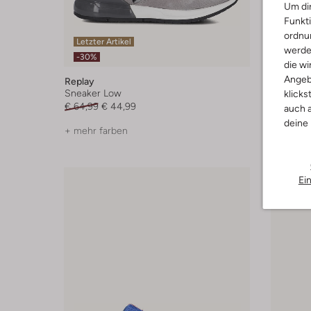
Um dir
Funkti
ordnun
Letzter Artikel
Letzter
werde
-30%
die wi
Angeb
Replay
New Bal
Sneaker Low
Sneaker
klicks
€ 64,99
€ 44,99
€ 64,95
auch a
deine
+ mehr farben
Ei