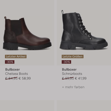
Letzter Artikel
Letzte Größen
-30%
-30%
Bullboxer
Bullboxer
Chelsea Boots
Schnürboots
€ 84,95
€ 58,99
€ 59,95
€ 41,99
+ mehr farben