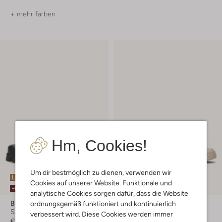
+ mehr farben
Hm, Cookies!
Um dir bestmöglich zu dienen, verwenden wir
Letzte Größen
Letzter Artikel
Cookies auf unserer Website. Funktionale und
-60%
-60%
analytische Cookies sorgen dafür, dass die Website
Bullboxer
Bullboxer
ordnungsgemäß funktioniert und kontinuierlich
Sandalen
Sandalen
verbessert wird. Diese Cookies werden immer
€ 49,95
€ 19,99
€ 49,95
€ 19,99