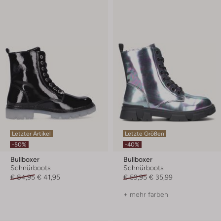
Letzter Artikel
Letzte Größen
-50%
-40%
Bullboxer
Bullboxer
Schnürboots
Schnürboots
€ 84,95
€ 41,95
€ 59,95
€ 35,99
+ mehr farben