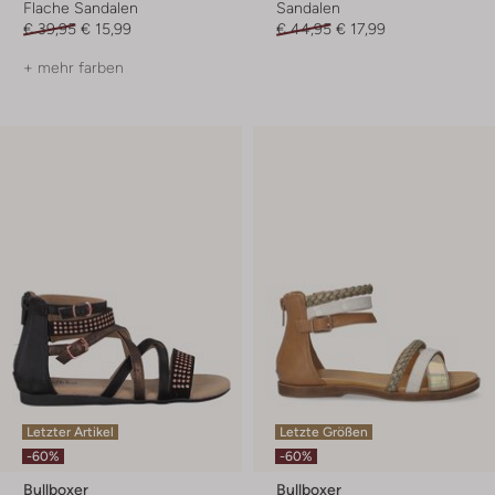
Flache Sandalen
Sandalen
€ 39,95
€ 15,99
€ 44,95
€ 17,99
+ mehr farben
Letzter Artikel
Letzte Größen
-60%
-60%
Bullboxer
Bullboxer