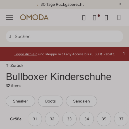
30 Tage Rückgaberecht
Menü
Logge dich ein
und shoppe mit Early Access bis zu
50 % Rabatt.
Zurück
Bullboxer
Kinderschuhe
32 items
Sneaker
Boots
Sandalen
Größe
30
31
32
33
34
35
37