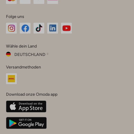
Folge uns
Omoda
Omoda
Omoda
Omoda
Omoda
Wähle dein Land
Instagram
Facebook
TikTok
LinkedIn
YouTube
DEUTSCHLAND
Wähle
Versandmethoden
dein
Schließ
Land
Nederland
België
(Nederlands)
Download onze Omoda app
Belgique
(Français)
Deutschland