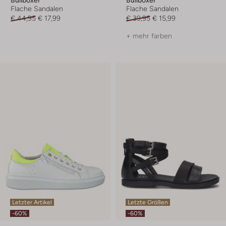
Bullboxer
Bullboxer
Flache Sandalen
Flache Sandalen
€ 44,95
€ 17,99
€ 39,95
€ 15,99
+ mehr farben
Letzter Artikel
Letzte Größen
-60%
-60%