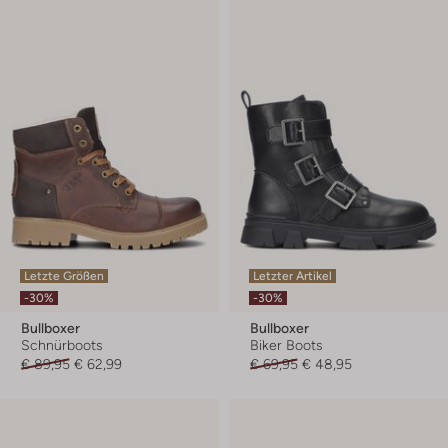
Letzte Größen
Letzter Artikel
-30%
-30%
Bullboxer
Bullboxer
Schnürboots
Biker Boots
€ 89,95
€ 62,99
€ 69,95
€ 48,95