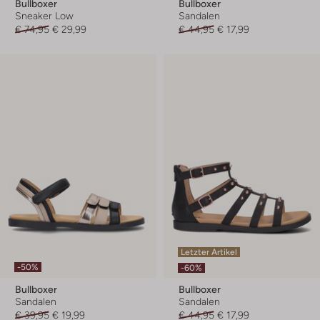
Bullboxer
Bullboxer
Sneaker Low
Sandalen
€ 74,95
€ 29,99
€ 44,95
€ 17,99
Letzter Artikel
-50%
-60%
Bullboxer
Bullboxer
Sandalen
Sandalen
€ 39,95
€ 19,99
€ 44,95
€ 17,99