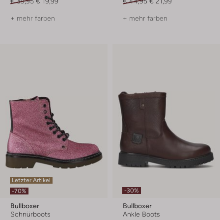
€ 39,95
€ 19,99
€ 44,95
€ 21,99
+ mehr farben
+ mehr farben
Letzter Artikel
-30%
-70%
Bullboxer
Bullboxer
Schnürboots
Ankle Boots