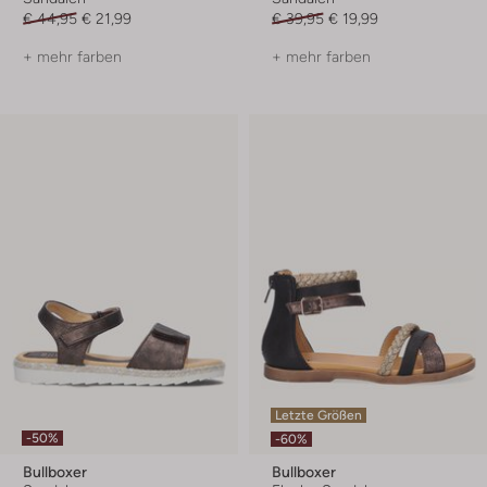
€ 44,95
€ 21,99
€ 39,95
€ 19,99
+ mehr farben
+ mehr farben
Letzte Größen
-50%
-60%
Bullboxer
Bullboxer