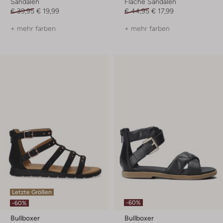
Sandalen
Flache Sandalen
€ 39,95
€ 19,99
€ 44,95
€ 17,99
+ mehr farben
+ mehr farben
Letzte Größen
-60%
-60%
Bullboxer
Bullboxer