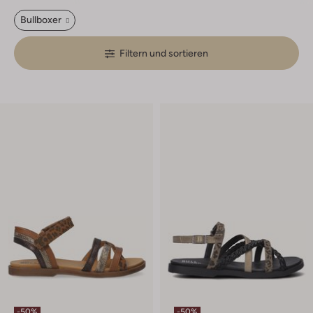
Bullboxer
Filtern und sortieren
-50%
-50%