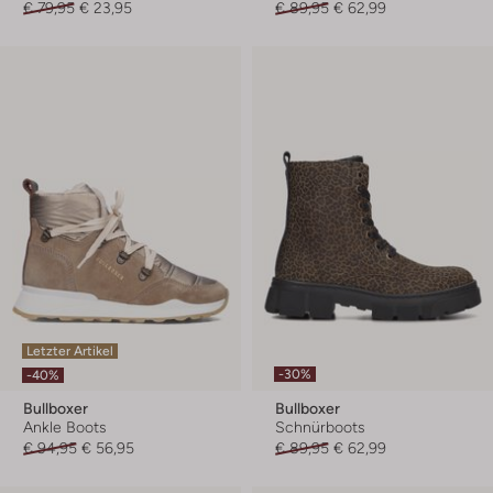
€ 79,95
€ 23,95
€ 89,95
€ 62,99
Letzter Artikel
-30%
-40%
Bullboxer
Bullboxer
Ankle Boots
Schnürboots
€ 94,95
€ 56,95
€ 89,95
€ 62,99