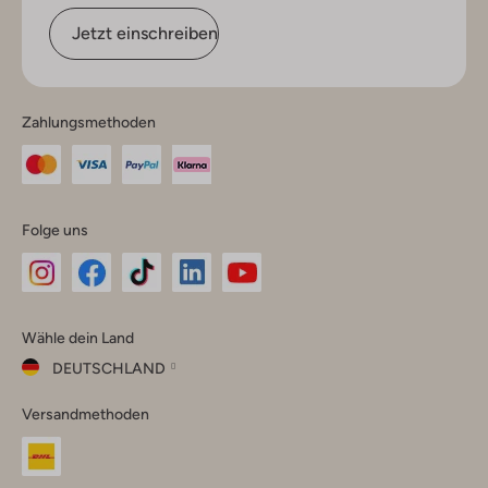
Jetzt einschreiben
Zahlungsmethoden
Folge uns
Omoda
Omoda
Omoda
Omoda
Omoda
Wähle dein Land
Instagram
Facebook
TikTok
LinkedIn
YouTube
DEUTSCHLAND
Wähle
Versandmethoden
dein
Schließ
Land
Nederland