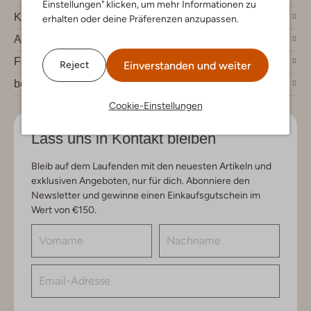
Einstellungen" klicken, um mehr Informationen zu
Kundenservice
erhalten oder deine Präferenzen anzupassen.
Account
Fashion News
Einverstanden und weiter
Reject
bei Omoda
Cookie-Einstellungen
Lass uns in Kontakt bleiben
Bleib auf dem Laufenden mit den neuesten Artikeln und
exklusiven Angeboten, nur für dich. Abonniere den
Newsletter und gewinne einen Einkaufsgutschein im
Wert von €150.