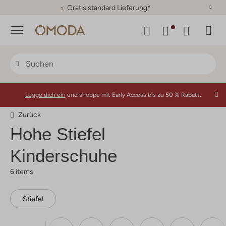
30 Tage Rückgaberecht
Menü
Logge dich ein
und shoppe mit Early Access bis zu
50 % Rabatt.
Zurück
Hohe Stiefel
Kinderschuhe
6 items
Stiefel