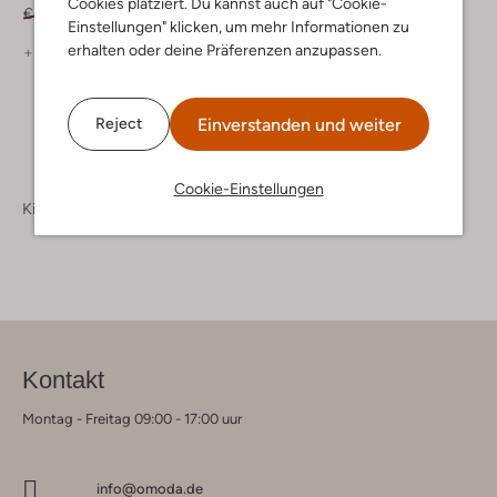
Cookies platziert. Du kannst auch auf "Cookie-
€ 79,95
€ 23,95
€ 79,95
€ 23,95
Einstellungen" klicken, um mehr Informationen zu
erhalten oder deine Präferenzen anzupassen.
+ mehr farben
+ mehr farben
Einverstanden und weiter
Reject
Cookie-Einstellungen
Kinderschuhe
Kontakt
Montag - Freitag 09:00 - 17:00 uur
info@omoda.de