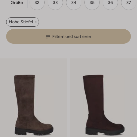
Größe
26
31
32
33
34
35
36
37
Hohe Stiefel
Filtern und sortieren