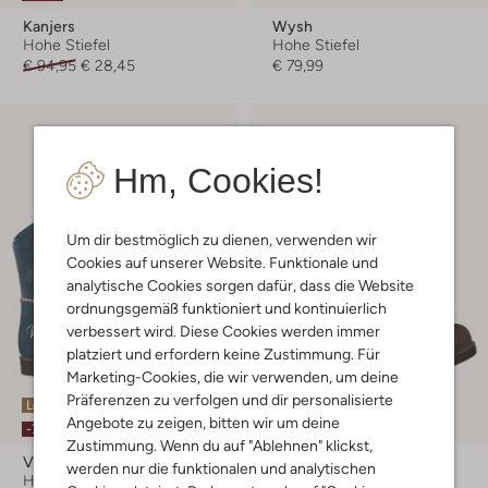
Kanjers
Wysh
Hohe Stiefel
Hohe Stiefel
€ 94,95
€ 28,45
€ 79,99
Hm, Cookies!
Um dir bestmöglich zu dienen, verwenden wir
Cookies auf unserer Website. Funktionale und
analytische Cookies sorgen dafür, dass die Website
ordnungsgemäß funktioniert und kontinuierlich
verbessert wird. Diese Cookies werden immer
platziert und erfordern keine Zustimmung. Für
Marketing-Cookies, die wir verwenden, um deine
Präferenzen zu verfolgen und dir personalisierte
Letzter Artikel
Letzter Artikel
Angebote zu zeigen, bitten wir um deine
-70%
-70%
Zustimmung. Wenn du auf "Ablehnen" klickst,
Vingino
Vingino
werden nur die funktionalen und analytischen
Hohe Stiefel
Hohe Stiefel