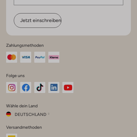
Jetzt einschreiben
Zahlungsmethoden
Folge uns
Omoda
Omoda
Omoda
Omoda
Omoda
Wähle dein Land
Instagram
Facebook
TikTok
LinkedIn
YouTube
DEUTSCHLAND
Wähle
Versandmethoden
dein
Schließ
Land