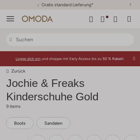
30 Tage Rückgaberecht
Menü
Logge dich ein
und shoppe mit Early Access bis zu
50 % Rabatt.
Zurück
Jochie & Freaks
Kinderschuhe Gold
9 items
Boots
Sandalen