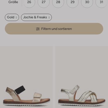
Größe
24
25
26
27
28
29
30
31
Gold
Jochie & Freaks
Filtern und sortieren