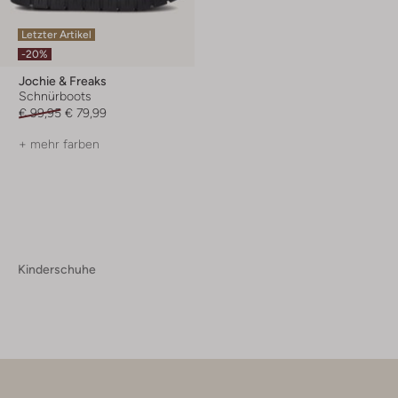
Letzter Artikel
-20%
Jochie & Freaks
Schnürboots
€ 99,95
€ 79,99
+ mehr farben
Kinderschuhe