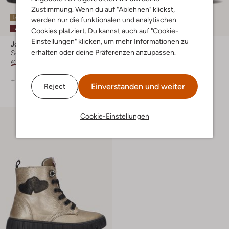
Zustimmung. Wenn du auf "Ablehnen" klickst,
Letzter Artikel
Letzter Artikel
werden nur die funktionalen und analytischen
-40%
-50%
Cookies platziert. Du kannst auch auf "Cookie-
Einstellungen" klicken, um mehr Informationen zu
Jochie & Freaks
Jochie & Freaks
erhalten oder deine Präferenzen anzupassen.
Schnürboots
Schnürboots
€ 109,95
€ 65,99
€ 99,95
€ 49,99
+ mehr farben
+ mehr farben
Einverstanden und weiter
Reject
Cookie-Einstellungen