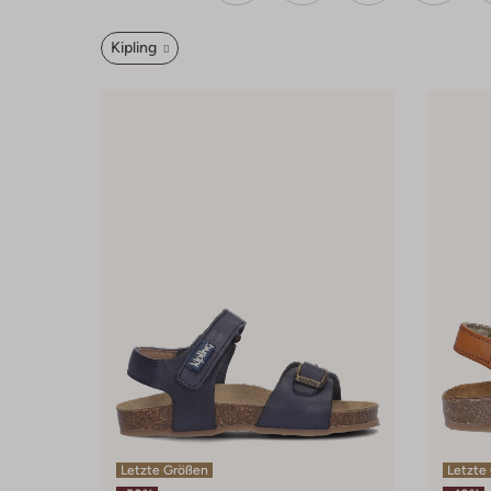
Kipling
Letzte Größen
Letzte