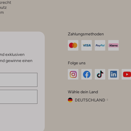
srecht
hutz
um
Zahlungsmethoden
nd exklusiven
und gewinne einen
Folge uns
Omoda
Omoda
Omoda
Omoda
Om
Wähle dein Land
Instagram
Facebook
TikTok
LinkedI
Yo
DEUTSCHLAND
Wähle
dein
Schließ
Land
Nederland