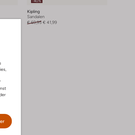
-40%
Kipling
Sandalen
€ 69,95
€ 41,99
s
ies,
"
nnst
der
er