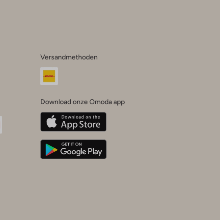
Versandmethoden
Download onze Omoda app
oda
n
uTube