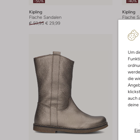
-50%
-40%
Kipling
Kipling
Flache Sandalen
Flache S
€ 59,95
€ 29,99
€ 67,95
Um dir
Funkti
ordnun
werde
die wi
Angeb
klicks
auch a
deine
Ei