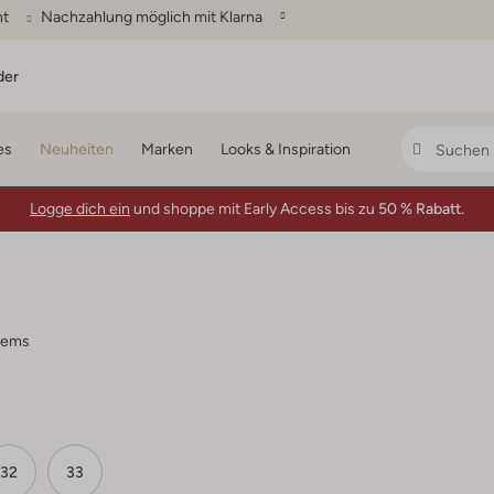
ht
Nachzahlung möglich mit Klarna
der
es
Neuheiten
Marken
Looks & Inspiration
Logge dich ein
und shoppe mit Early Access bis zu
50 % Rabatt.
items
32
33