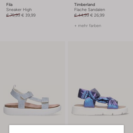
Fila
Timberland
Sneaker High
Flache Sandalen
€ 79,99
€ 39,99
€ 44,99
€ 26,99
+ mehr farben
-40%