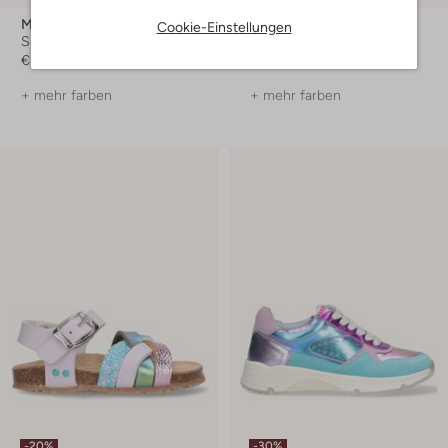
Mexx
Bisgaard
Cookie-Einstellungen
Sneaker Low
Flache Sandalen
€ 94,99
€ 89,99
€ 44,99
+ mehr farben
+ mehr farben
-20%
-30%