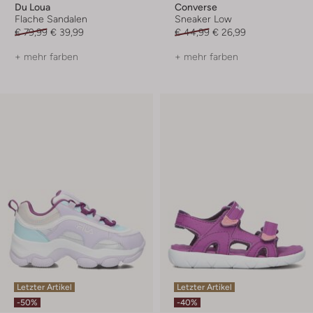
Du Loua
Converse
Flache Sandalen
Sneaker Low
€ 79,99
€ 39,99
€ 44,99
€ 26,99
+ mehr farben
+ mehr farben
Letzter Artikel
Letzter Artikel
-50%
-40%