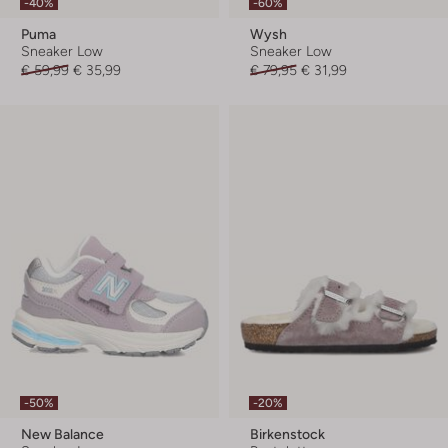
-40%
-60%
Puma
Wysh
Sneaker Low
Sneaker Low
€ 59,99
€ 35,99
€ 79,95
€ 31,99
-50%
-20%
New Balance
Birkenstock