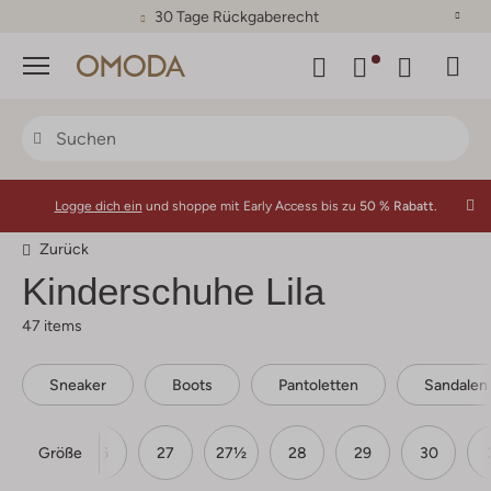
30 Tage Rückgaberecht
Menü
Logge dich ein
und shoppe mit Early Access bis zu
50 % Rabatt.
Zurück
Kinderschuhe Lila
47 items
Sneaker
Boots
Pantoletten
Sandalen
Größe
25
26
27
27½
28
29
30