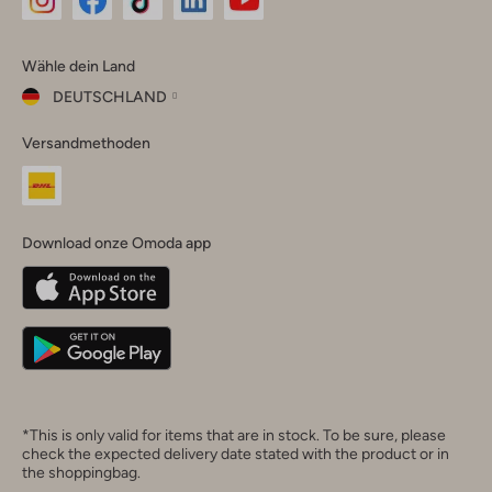
Omoda
Omoda
Omoda
Omoda
Omoda
Wähle dein Land
Instagram
Facebook
TikTok
LinkedIn
YouTube
DEUTSCHLAND
Wähle
Versandmethoden
dein
Schließ
Land
Nederland
België
(Nederlands)
Download onze Omoda app
Belgique
(Français)
Deutschland
*This is only valid for items that are in stock. To be sure, please
check the expected delivery date stated with the product or in
the shoppingbag.