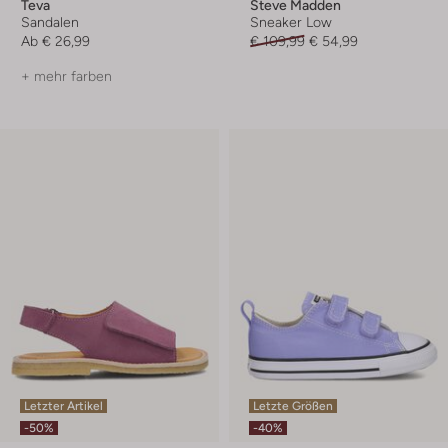
Teva
Steve Madden
Sandalen
Sneaker Low
Ab
€ 26,99
€ 109,99
€ 54,99
+ mehr farben
Letzter Artikel
Letzte Größen
-50%
-40%