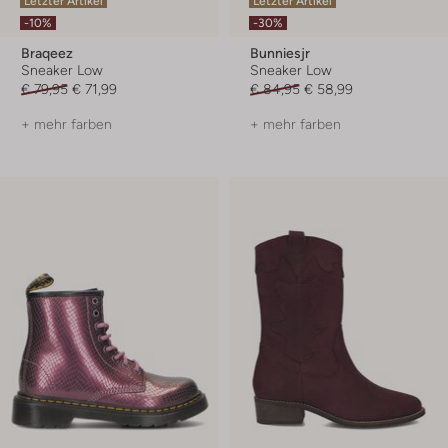
Letzter Artikel
Letzter Artikel
-10%
-30%
Braqeez
Bunniesjr
Sneaker Low
Sneaker Low
€ 79,95
€ 71,99
€ 84,95
€ 58,99
+ mehr farben
+ mehr farben