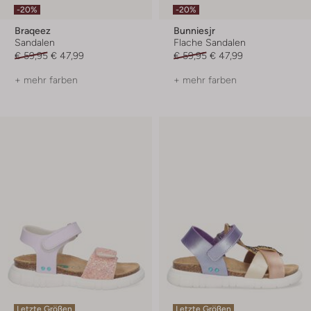
-20%
-20%
Braqeez
Bunniesjr
Sandalen
Flache Sandalen
€ 59,95
€ 47,99
€ 59,95
€ 47,99
+ mehr farben
+ mehr farben
Letzte Größen
Letzte Größen