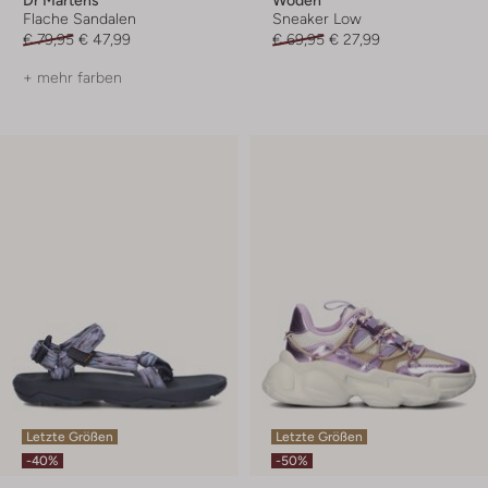
Dr Martens
Woden
Flache Sandalen
Sneaker Low
€ 79,95
€ 47,99
€ 69,95
€ 27,99
+ mehr farben
Letzte Größen
Letzte Größen
-40%
-50%