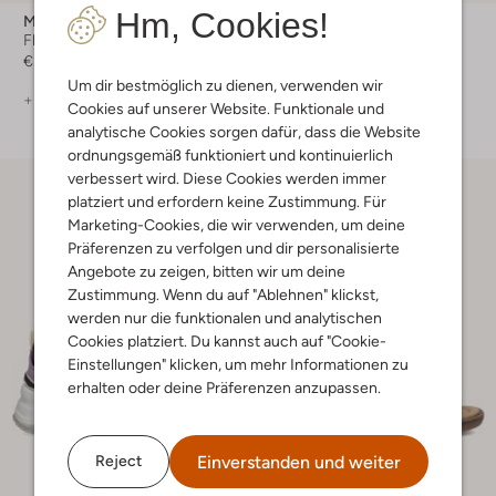
Hm, Cookies!
Mexx
Vingino
Flache Sandalen
Sandaletten mit Absatz
€ 74,99
€ 89,99
€ 53,99
Um dir bestmöglich zu dienen, verwenden wir
+ mehr farben
+ mehr farben
Cookies auf unserer Website. Funktionale und
analytische Cookies sorgen dafür, dass die Website
ordnungsgemäß funktioniert und kontinuierlich
verbessert wird. Diese Cookies werden immer
platziert und erfordern keine Zustimmung. Für
Marketing-Cookies, die wir verwenden, um deine
Präferenzen zu verfolgen und dir personalisierte
Angebote zu zeigen, bitten wir um deine
Zustimmung. Wenn du auf "Ablehnen" klickst,
werden nur die funktionalen und analytischen
Cookies platziert. Du kannst auch auf "Cookie-
Einstellungen" klicken, um mehr Informationen zu
erhalten oder deine Präferenzen anzupassen.
Einverstanden und weiter
Reject
-50%