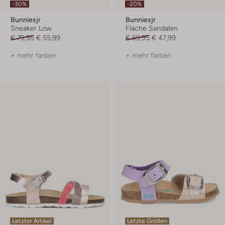
-30%
-20%
Bunniesjr
Bunniesjr
Sneaker Low
Flache Sandalen
€ 79,95
€ 55,99
€ 59,95
€ 47,99
+ mehr farben
+ mehr farben
Letzter Artikel
Letzte Größen