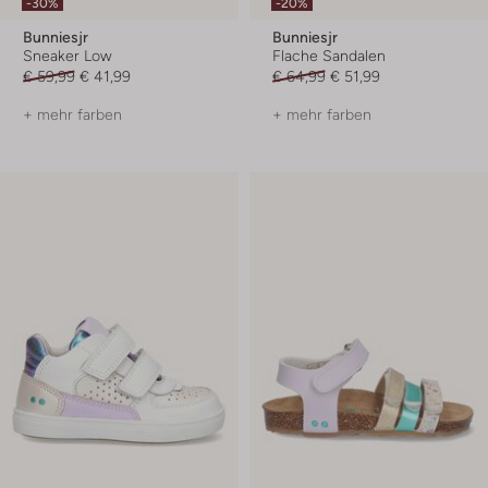
-30%
-20%
Bunniesjr
Bunniesjr
Sneaker Low
Flache Sandalen
€ 59,99
€ 41,99
€ 64,99
€ 51,99
+ mehr farben
+ mehr farben