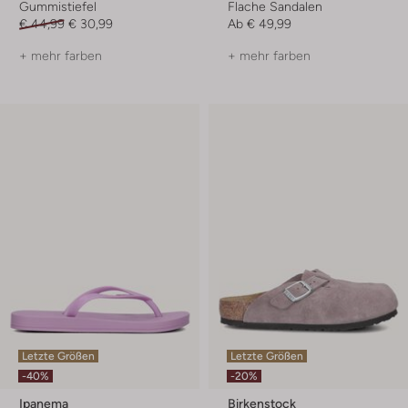
Gummistiefel
Flache Sandalen
€ 44,99
€ 30,99
Ab
€ 49,99
+ mehr farben
+ mehr farben
Letzte Größen
Letzte Größen
-40%
-20%
Ipanema
Birkenstock