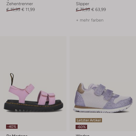
Zehentrenner
Slipper
€ 19,99
€ 11,99
€ 79,99
€ 63,99
+ mehr farben
Letzter Artikel
-40%
-60%