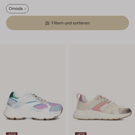
Omoda
Filtern und sortieren
-60%
-40%