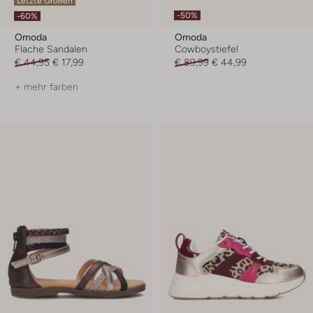
Letzte Größen
-50%
-60%
Omoda
Omoda
Flache Sandalen
Cowboystiefel
€ 44,95
€ 17,99
€ 89,99
€ 44,99
+ mehr farben