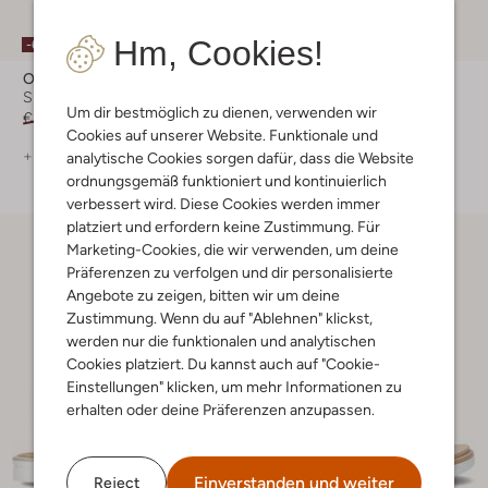
Hm, Cookies!
-60%
-60%
Omoda
Omoda
Sneaker Low
Sneaker Low
Um dir bestmöglich zu dienen, verwenden wir
€ 99,95
€ 39,99
€ 59,99
€ 23,99
Cookies auf unserer Website. Funktionale und
+ mehr farben
+ mehr farben
analytische Cookies sorgen dafür, dass die Website
ordnungsgemäß funktioniert und kontinuierlich
verbessert wird. Diese Cookies werden immer
platziert und erfordern keine Zustimmung. Für
Marketing-Cookies, die wir verwenden, um deine
Präferenzen zu verfolgen und dir personalisierte
Angebote zu zeigen, bitten wir um deine
Zustimmung. Wenn du auf "Ablehnen" klickst,
werden nur die funktionalen und analytischen
Cookies platziert. Du kannst auch auf "Cookie-
Einstellungen" klicken, um mehr Informationen zu
erhalten oder deine Präferenzen anzupassen.
Einverstanden und weiter
Reject