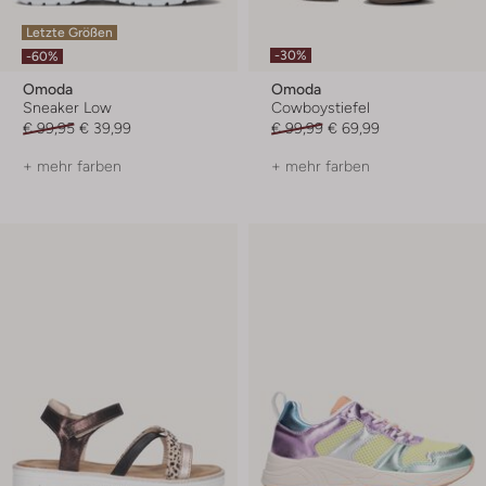
Letzte Größen
-30%
-60%
Omoda
Omoda
Sneaker Low
Cowboystiefel
€ 99,95
€ 39,99
€ 99,99
€ 69,99
+ mehr farben
+ mehr farben