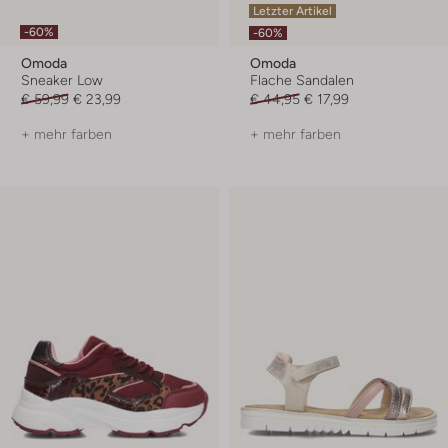
Letzter Artikel
-60%
-60%
Omoda
Omoda
Sneaker Low
Flache Sandalen
€ 59,99
€ 23,99
€ 44,95
€ 17,99
+ mehr farben
+ mehr farben