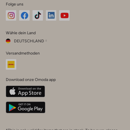
Folge uns
Omoda
Omoda
Omoda
Omoda
Omoda
Wähle dein Land
Instagram
Facebook
TikTok
LinkedIn
YouTube
DEUTSCHLAND
Wähle
Versandmethoden
dein
Schließ
Land
Nederland
België
(Nederlands)
Download onze Omoda app
Belgique
(Français)
Deutschland