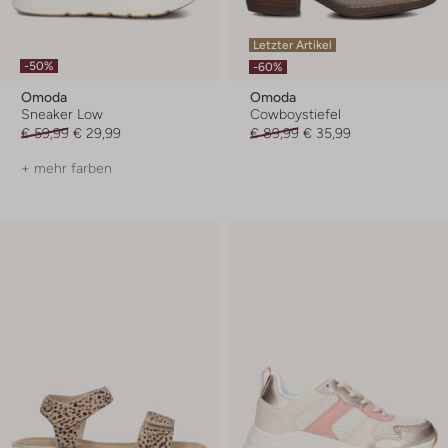
Letzter Artikel
-50%
-60%
Omoda
Omoda
Sneaker Low
Cowboystiefel
€ 59,99
€ 29,99
€ 89,99
€ 35,99
+ mehr farben