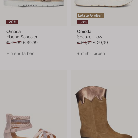
Letzte Größen
-20%
-50%
Omoda
Omoda
Flache Sandalen
Sneaker Low
€ 49,99
€ 39,99
€ 59,99
€ 29,99
+ mehr farben
+ mehr farben