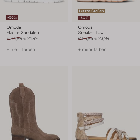
Letzte Größen
-50%
-60%
Omoda
Omoda
Flache Sandalen
Sneaker Low
€ 44,99
€ 21,99
€ 59,95
€ 23,99
+ mehr farben
+ mehr farben