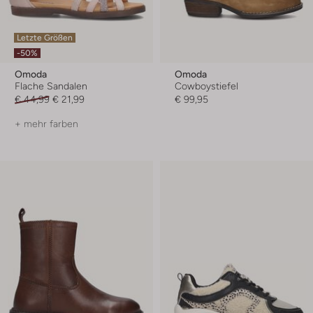
Letzte Größen
-50%
Omoda
Omoda
Flache Sandalen
Cowboystiefel
€ 44,99
€ 21,99
€ 99,95
+ mehr farben