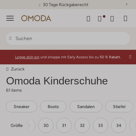
30 Tage Rückgaberecht
Menü
Logge dich ein
und shoppe mit Early Access bis zu
50 % Rabatt.
Zurück
Omoda
Kinderschuhe
61 items
Sneaker
Boots
Sandalen
Stiefel
Größe
28
29
30
31
32
33
34