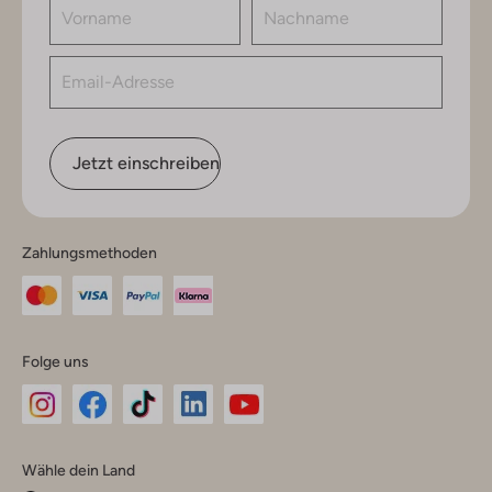
Jetzt einschreiben
Zahlungsmethoden
Folge uns
Omoda
Omoda
Omoda
Omoda
Omoda
Wähle dein Land
Instagram
Facebook
TikTok
LinkedIn
YouTube