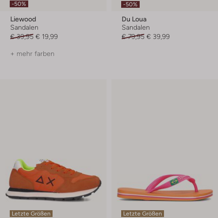
-50%
-50%
Liewood
Du Loua
Sandalen
Sandalen
€ 39,95
€ 19,99
€ 79,95
€ 39,99
+ mehr farben
Letzte Größen
Letzte Größen