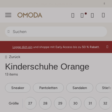
30 Tage Rückgaberecht
Menü
Logge dich ein
und shoppe mit Early Access bis zu
50 % Rabatt.
Zurück
Kinderschuhe Orange
13 items
Sneaker
Pantoletten
Sandalen
Stiefe
Größe
25
26
27
28
29
30
31
32