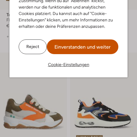
Zustimmung. Wenn du auf "Ablehnen" klickst,
-30%
werden nur die funktionalen und analytischen
Cookies platziert. Du kannst auch auf "Cookie-
Teva
Bunniesjr
Einstellungen" klicken, um mehr Informationen zu
Flache Sandalen
Sneaker Low
€ 54,99
Ab
€ 55,99
erhalten oder deine Präferenzen anzupassen.
+ mehr farben
+ mehr farben
Einverstanden und weiter
Reject
Cookie-Einstellungen