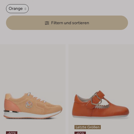
Orange
Filtern und sortieren
Letzte Größen
-60%
-60%