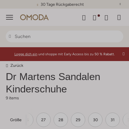
30 Tage Rückgaberecht
Menü
Logge dich ein
und shoppe mit Early Access bis zu
50 % Rabatt.
Zurück
Dr Martens
Sandalen
Kinderschuhe
9 items
Größe
25
26
27
28
29
30
31