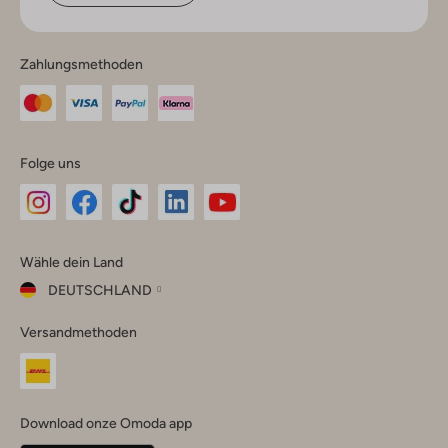
Zahlungsmethoden
Folge uns
Omoda
Omoda
Omoda
Omoda
Omoda
Wähle dein Land
Instagram
Facebook
TikTok
LinkedIn
YouTube
DEUTSCHLAND
Wähle
Versandmethoden
dein
Schließ
Land
Nederland
België
(Nederlands)
Download onze Omoda app
Belgique
(Français)