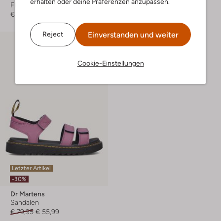
erhalten oder deine Präferenzen anzupassen.
Flache Sandalen
Flache Sandalen
€ 79,99
€ 79,99
€ 39,99
Einverstanden und weiter
Reject
Cookie-Einstellungen
Letzter Artikel
-30%
Dr Martens
Sandalen
€ 79,95
€ 55,99