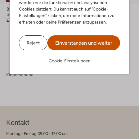
werden nur die funktionalen und analytischen
Bullboxer
Bullboxer
Cookies platziert. Du kannst auch auf "Cookie-
Schnürboots
Schnürboots
Einstellungen" klicken, um mehr Informationen zu
€ 89,95
€ 62,99
€ 59,95
€ 41,99
erhalten oder deine Präferenzen anzupassen.
+ mehr farben
Einverstanden und weiter
Reject
Cookie-Einstellungen
Kinderschuhe
Kontakt
Montag - Freitag 09:00 - 17:00 uur