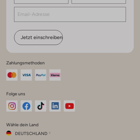
Jetzt einschreiben
Zahlungsmethoden
Folge uns
Omoda
Omoda
Omoda
Omoda
Omoda
Wähle dein Land
Instagram
Facebook
TikTok
LinkedIn
YouTube
DEUTSCHLAND