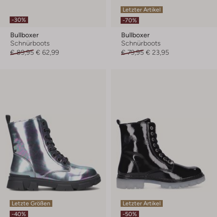
Letzter Artikel
-30%
-70%
Bullboxer
Bullboxer
Schnürboots
Schnürboots
€ 89,95
€ 62,99
€ 79,95
€ 23,95
Letzte Größen
Letzter Artikel
-40%
-50%