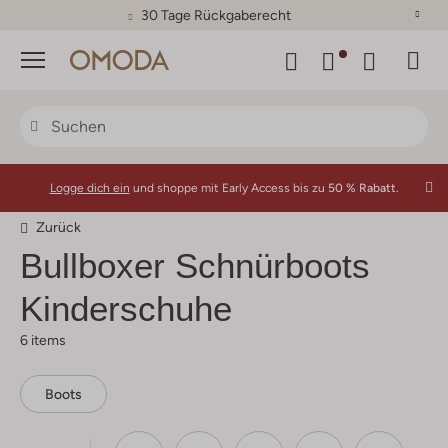
30 Tage Rückgaberecht
Menü
Logge dich ein
und shoppe mit Early Access bis zu
50 % Rabatt.
Zurück
Bullboxer
Schnürboots
Kinderschuhe
6 items
Boots