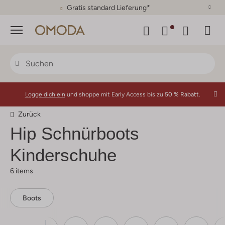
Gratis standard Lieferung*
Menü
Logge dich ein
und shoppe mit Early Access bis zu
50 % Rabatt.
Zurück
Hip
Schnürboots
Kinderschuhe
6 items
Boots