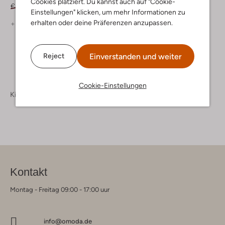
Cookies platziert. Du kannst auch auf "Cookie-
€ 109,95
€ 87,99
€ 109,95
€ 87,99
Einstellungen" klicken, um mehr Informationen zu
erhalten oder deine Präferenzen anzupassen.
+ mehr farben
+ mehr farben
Einverstanden und weiter
Reject
Cookie-Einstellungen
Kinderschuhe
Kontakt
Montag - Freitag 09:00 - 17:00 uur
info@omoda.de