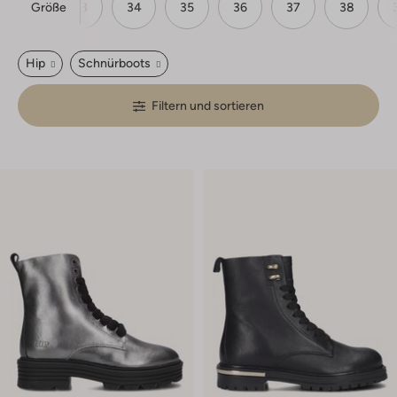
Größe
32
33
34
35
36
37
38
Hip
Schnürboots
Filtern und sortieren