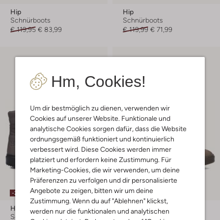
Hip
Hip
Schnürboots
Schnürboots
€ 119,95
€ 83,99
€ 119,99
€ 71,99
Hm, Cookies!
Um dir bestmöglich zu dienen, verwenden wir
Cookies auf unserer Website. Funktionale und
analytische Cookies sorgen dafür, dass die Website
ordnungsgemäß funktioniert und kontinuierlich
verbessert wird. Diese Cookies werden immer
platziert und erfordern keine Zustimmung. Für
Marketing-Cookies, die wir verwenden, um deine
Präferenzen zu verfolgen und dir personalisierte
Angebote zu zeigen, bitten wir um deine
-20%
-20%
Zustimmung. Wenn du auf "Ablehnen" klickst,
Hip
Hip
werden nur die funktionalen und analytischen
Schnürboots
Schnürboots