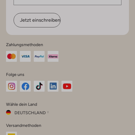
Jetzt einschreiben
Zahlungsmethoden
Folge uns
Omoda
Omoda
Omoda
Omoda
Omoda
Wähle dein Land
Instagram
Facebook
TikTok
LinkedIn
YouTube
DEUTSCHLAND
Wähle
Versandmethoden
dein
Schließ
Land