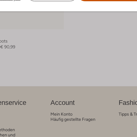
oots
€ 90,99
nservice
Account
Fashi
Mein Konto
Tipps & T
Häufig gestellte Fragen
ethoden
hen und