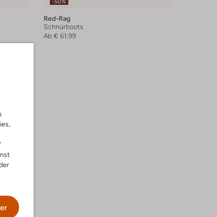
-50%
Red-Rag
Schnürboots
Ab
€ 61,99
s
ies,
"
nnst
der
er