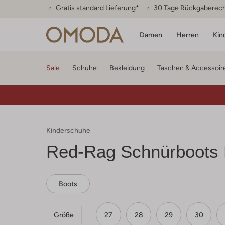
Gratis standard Lieferung*
30 Tage Rückgaberec
Damen
Herren
Kin
Sale
Schuhe
Bekleidung
Taschen & Accessoir
Kinderschuhe
Red-Rag
Schnürboots 
Boots
Größe
27
28
29
30