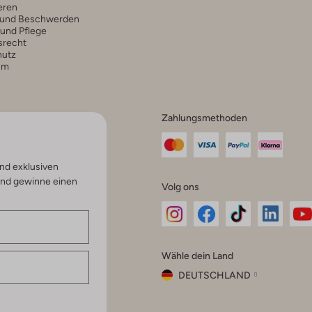
eren
 und Beschwerden
 und Pflege
srecht
hutz
um
Zahlungsmethoden
nd exklusiven
und gewinne einen
Volg ons
Omoda
Omoda
Omoda
Omoda
Om
Wähle dein Land
Instagram
Facebook
TikTok
LinkedI
Yo
DEUTSCHLAND
Wähle
dein