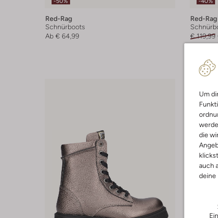
-50%
-40%
Red-Rag
Red-Rag
Schnürboots
Schnürb
Ab
€ 64,99
€ 119,99
+ mehr f
Um dir
Funkti
ordnun
werde
die wi
Angeb
klicks
auch a
deine
Ei