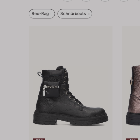
Red-Rag
Schnürboots