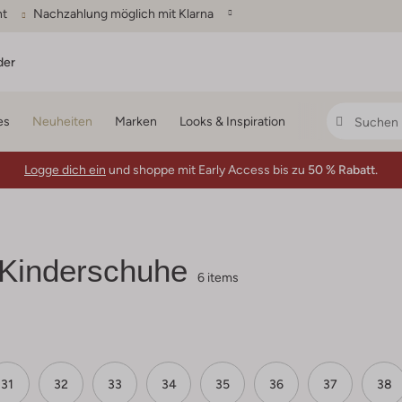
ht
Nachzahlung möglich mit Klarna
der
es
Neuheiten
Marken
Looks & Inspiration
Logge dich ein
und shoppe mit Early Access bis zu
50 % Rabatt.
Kinderschuhe
6 items
31
32
33
34
35
36
37
38