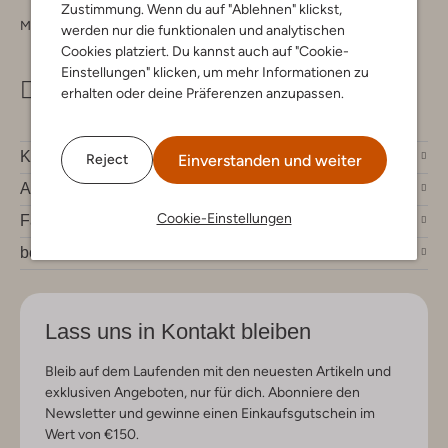
Zustimmung. Wenn du auf "Ablehnen" klickst,
Montag - Freitag 09:00 - 17:00 uur
werden nur die funktionalen und analytischen
Cookies platziert. Du kannst auch auf "Cookie-
Einstellungen" klicken, um mehr Informationen zu
info@omoda.de
erhalten oder deine Präferenzen anzupassen.
Kundenservice
Einverstanden und weiter
Reject
Account
Cookie-Einstellungen
Fashion News
bei Omoda
Lass uns in Kontakt bleiben
Bleib auf dem Laufenden mit den neuesten Artikeln und
exklusiven Angeboten, nur für dich. Abonniere den
Newsletter und gewinne einen Einkaufsgutschein im
Wert von €150.