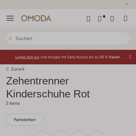
30 Tage Rückgaberecht
Menü
Logge dich ein
und shoppe mit Early Access bis zu
50 % Rabatt.
Zurück
Zehentrenner
Kinderschuhe Rot
2 items
Pantoletten