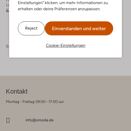
Einstellungen" klicken, um mehr Informationen zu
Loafer
Loafer
erhalten oder deine Präferenzen anzupassen.
€ 269,99
€ 134,99
€ 259,99
Einverstanden und weiter
Reject
Cookie-Einstellungen
Schuhe
Loafer
Kontakt
Montag - Freitag 09:00 - 17:00 uur
info@omoda.de