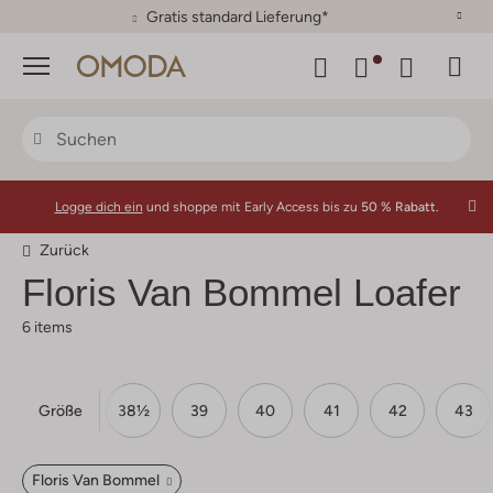
Gratis standard Lieferung*
Menü
Logge dich ein
und shoppe mit Early Access bis zu
50 % Rabatt.
Zurück
Floris Van Bommel
Loafer
6 items
Größe
37
38
38½
39
40
41
42
43
Floris Van Bommel