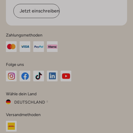
Jetzt einschreiben
Zahlungsmethoden
Folge uns
Omoda
Omoda
Omoda
Omoda
Omoda
Wähle dein Land
Instagram
Facebook
TikTok
LinkedIn
YouTube
DEUTSCHLAND
Wähle
Versandmethoden
dein
Schließ
Land
Nederland